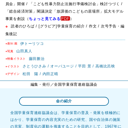
員会」開催 / 「こども性暴力防止法施行準備検討会」検討つづく /
「総合経済対策」閣議決定「放課後のこどもの居場所」拡大モデル
事業を創設（
ちょっと見てみる
）
読者のひろば / [グラビア]学童保育の紹介 / 作文 / 次号予告・編
◆
集後記
伊トーリツコ
●表Ⅳ:画
山田真人
●写真
藤田勝治
●特集イラスト
さとうひさみ / オーバユージ / 平田 景 / 高橋比呂映
●イラスト
松田 陽 / 内田正晴
●デザイン
編集・発行
／全国学童保育連絡協議会
会の紹介
全国学童保育連絡協議会は、学童保育の普及・発展を積極的に
はかり、学童保育の内容充実のための研究、国や自治体の施策
の充実、制度化の運動を推進することを目的として、1967年に