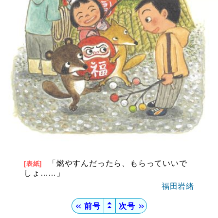
「燃やすんだったら、もらっていいで
[表紙]
しょ……」
福田岩緒
▲
＜＜
前号
次号
＞＞
▲