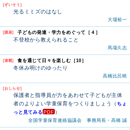
[ずいそう]
光るミミズのはなし
大場裕一
子どもの発達・学力をめぐって
［４］
[講座]
不登校から教えられること
馬場久志
食を通じて日々を楽しむ［10］
[連載]
冬休み明けのゆったり
高橋比呂映
[おしらせ]
保護者と指導員が力をあわせて子どもが主体
者のよりよい学童保育をつくりましょう（
ちょ
）
っと見てみる
全国学童保育連絡協議会 事務局長・高橋 誠