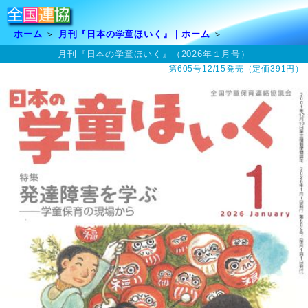
ホーム
月刊『日本の学童ほいく』｜ホーム
月刊『日本の学童ほいく』（2026年１月号）
第605号12/15発売（定価391円）