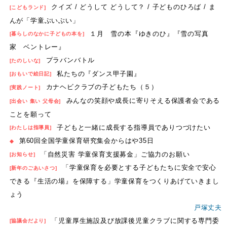
クイズ / どうして どうして？ / 子どものひろば / ま
[こどもランド]
んが「学童ぶいぶい」
１月 雪の本『ゆきのひ』『雪の写真
[暮らしのなかに子どもの本を]
家 ベントレー』
プラバンバトル
[たのしいな]
私たちの『ダンス甲子園』
[おもいで絵日記]
カナヘビクラブの子どもたち（５）
[実践ノート]
みんなの笑顔や成長に寄りそえる保護者会である
[出会い 集い 父母会]
ことを願って
子どもと一緒に成長する指導員でありつづけたい
[わたしは指導員]
第60回全国学童保育研究集会からはや35日
◆
「自然災害 学童保育支援募金」ご協力のお願い
[お知らせ]
「学童保育を必要とする子どもたちに安全で安心
[新年のごあいさつ]
できる『生活の場』を保障する」学童保育をつくりあげていきまし
ょう
戸塚丈夫
「児童厚生施設及び放課後児童クラブに関する専門委
[協議会だより]