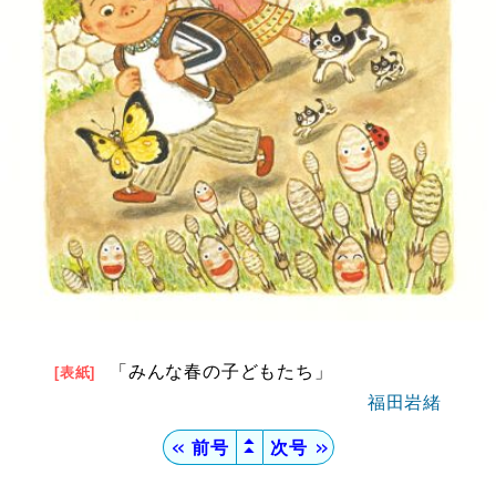
「みんな春の子どもたち」
[表紙]
福田岩緒
▲
＜＜
前号
次号
＞＞
▲