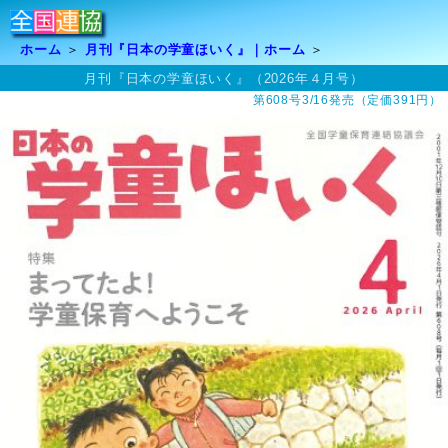
ホーム
月刊『日本の学童ほいく』｜ホーム
月刊『日本の学童ほいく』（2026年４月号）
第608号3/16発売（定価391円）