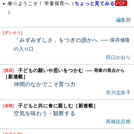
春☆ようこそ！ 学童保育へ（
ちょっと見てみる
）
編集部
[ずいそう]
「みずみずしさ」をつぎの誰かへ
保存修復
の入り口
田口かおり
子どもの願いや思いをつかむ
発達の視点から
[講座]
［新連載］
仲間のなかでこそ育つ力
寺川志奈子
子どもと共に食に親しむ［新連載］
[連載]
空気を味わう・観察する
高橋比呂映