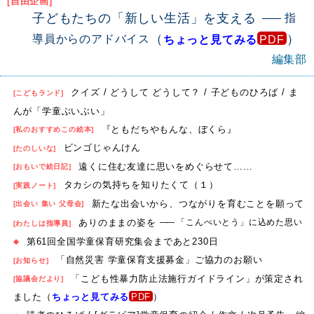
[自由企画]
子どもたちの「新しい生活」を支える
指
（
）
導員からのアドバイス
ちょっと見てみる
編集部
クイズ / どうして どうして？ / 子どものひろば / ま
[こどもランド]
んが「学童ぶいぶい」
『ともだちやもんな、ぼくら』
[私のおすすめこの絵本]
ビンゴじゃんけん
[たのしいな]
遠くに住む友達に思いをめぐらせて……
[おもいで絵日記]
タカシの気持ちを知りたくて（１）
[実践ノート]
新たな出会いから、つながりを育むことを願って
[出会い 集い 父母会]
ありのままの姿を
「こんぺいとう」に込めた思い
[わたしは指導員]
第61回全国学童保育研究集会まであと230日
◆
「自然災害 学童保育支援募金」ご協力のお願い
[お知らせ]
「こども性暴力防止法施行ガイドライン」が策定され
[協議会だより]
ました（
ちょっと見てみる
）