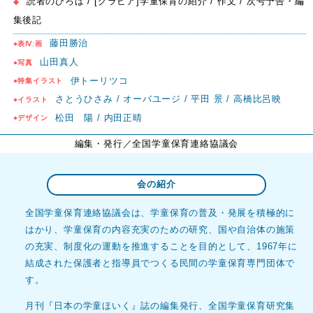
読者のひろば / [グラビア]学童保育の紹介 / 作文 / 次号予告・編
◆
集後記
藤田勝治
●表Ⅳ:画
山田真人
●写真
伊トーリツコ
●特集イラスト
さとうひさみ / オーバユージ / 平田 景 / 高橋比呂映
●イラスト
松田 陽 / 内田正晴
●デザイン
編集・発行
／全国学童保育連絡協議会
会の紹介
全国学童保育連絡協議会は、学童保育の普及・発展を積極的に
はかり、学童保育の内容充実のための研究、国や自治体の施策
の充実、制度化の運動を推進することを目的として、1967年に
結成された保護者と指導員でつくる民間の学童保育専門団体で
す。
月刊『日本の学童ほいく』誌の編集発行、全国学童保育研究集