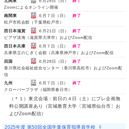
北関東
６月28日（日）
終了
Zoomによるオンライン開催
南関東
６月７日（日）
終了
松戸市民会館（千葉県松戸市）
西日本滋賀
６月21日（日）
終了
ピアザ淡海（滋賀県大津市）およびZoom配信
西日本兵庫
６月７日（日）
終了
兵庫県立のじぎく会館（兵庫県神戸市）およびZoom配信
四国
６月28日（日）
終了
香川県社会福祉総合センター（香川県高松市）およびZoom配
信
九州
６月７日（日）
終了
クローバープラザ（福岡県春日市）
（＊１）東北会場：前日の４日（土）にプレ企画無
料公開講座あり（宮城教育大学〔宮城県仙台市〕お
よびZoom配信）
2025年度 第50回全国学童保育指導員学校