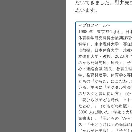
だいてきました。野井先
思います。
＜プロフィール＞
1968 年、東京都生まれ。
体育科学研究科博士後期課程
科学）。東京理科大学・専任
准教授、日本体育大学・准教
本体育大学・教授、2023 
のからだ研究所」所長）。子
心・連絡会議 議長。教育生
学、発育発達学、体育学を専
どもの〝からだ〟にこだわっ
いる。主著に『デジタル社会
のリスクと賢い使い方』（か
『花ひらけ子ども時代―ヒト
だと心」』（かもがわ出版）
5000 人に聞いた！学校で
館書店）、『子どもの〝から
ス―「子ども時代」の保障に
（かもがわ出版）、『子ども