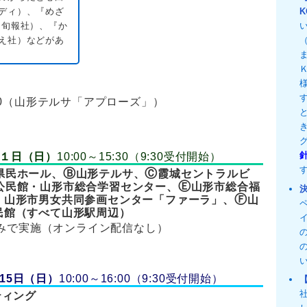
ディ）、『めざ
K
（旬報社）、『か
え社）などがあ
0
（山形テルサ「アプローズ」）
1月１日（日）
10:00～15:30（9:30受付開始）
Ⓑ
Ⓒ
県民ホール、
山形テルサ、
霞城セントラルビ
Ⓔ
公民館・山形市総合学習センター、
山形市総合福
Ⓕ
・山形市男女共同参画センター「ファーラ」、
山
民館（すべて山形駅周辺）
のみで実施（オンライン配信なし）
月15日（日）
10:00～16:00（9:30受付開始）
ティング