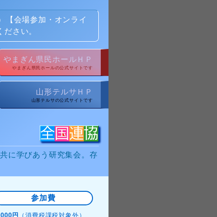
）【会場参加・オンライ
ください。
やまぎん県民ホールＨＰ
やまぎん県民ホールの公式サイトです
山形テルサＨＰ
山形テルサの公式サイトです
共に学びあう研究集会。存
参加費
,000円
（消費税課税対象外）