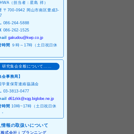
OHWA（担当者：星島 祥）
所
〒700-0942 岡山市南区豊成3-
7
L
086-264-5888
X
086-262-1525
mail
gakudou@kwp.co.jp
付時間
９時～17時（土日祝日休
）
研究集会全般について……
集会事務局】
国学童保育連絡協議会
L
03-3813-0477
mail
d61zkk@xqg.biglobe.ne.jp
付時間
10時~17時（土日祝日休
）。
人情報の取扱いについて
【株式会社 i プランニング