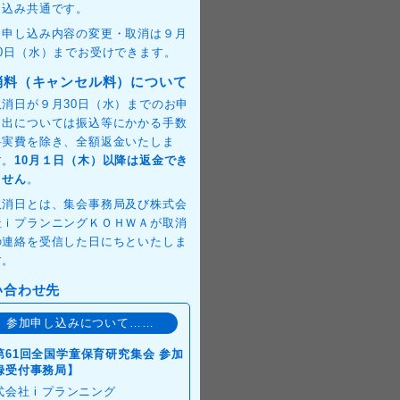
し込み共通です。
＊申し込み内容の変更・取消は９月
30日（水）までお受けできます。
消料（キャンセル料）について
取消日が９月30日（水）までのお申
し出については振込等にかかる手数
料実費を除き、全額返金いたしま
す。
10月１日（木）以降は返金でき
ません
。
取消日とは、集会事務局及び株式会
社ｉプランニングＫＯＨＷＡが取消
の連絡を受信した日にちといたしま
す。
い合わせ先
参加申し込みについて……
第61回全国学童保育研究集会 参加
録受付事務局】
式会社 i プランニング