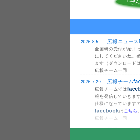
「ぜ
広報ニュースN
2026.8.5
全国研の受付が始ま
にしてくださいね。
ます（ダウンロード
広報チーム一同
広報チームface
2026.7.29
face
広報チームでは
報を発信していきま
仕様になっています
facebook
は
こちら
広報チーム一同
広報ニュースN
2026.7.29
第61回全国学童保