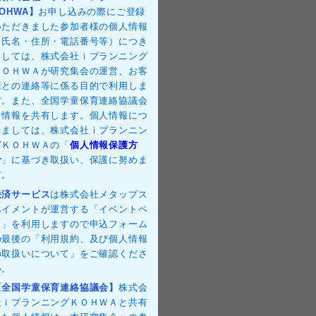
OHWA】
お申し込みの際にご登録
いただきました参加者様の個人情報
（氏名・住所・電話番号等）につき
ましては、株式会社ｉプランニング
ＫＯＨＷＡが研究集会の運営、お客
様との連絡等に係る目的で利用しま
す。また、全国学童保育連絡協議会
と情報を共有します。個人情報につ
きましては、株式会社ｉプランニン
グＫＯＨＷＡの「
個人情報保護方
針
」に基づき取扱い、保護に努めま
す。
決済サービス
は株式会社メタップス
ペイメントが運営する「イベントペ
イ」を利用しますので申込フォーム
の最後の「利用規約、及び個人情報
の取扱いについて」をご確認くださ
い。
【全国学童保育連絡協議会】
株式会
社ｉプランニングＫＯＨＷＡと共有