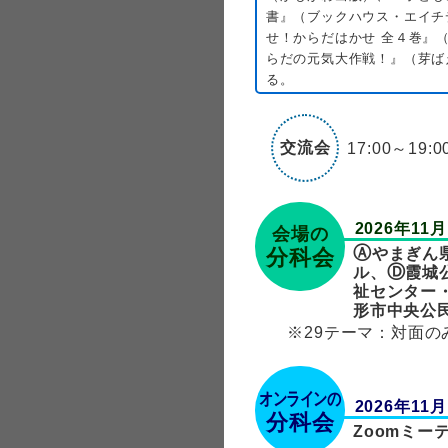
書』（ブックハウス・エイチ
せ！からだはかせ 全４巻』
らだの元気大作戦！』（芽ば
る。
交流会
17:00～19:0
2026年1
会場の
Ⓐ
やまぎん
分科会
Ⓓ
ル、
霞城
祉センター
形市中央公
※29テーマ：対面
オンラインの
2026年11
分科会
Zoomミー