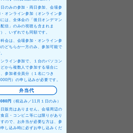
１日のみの参加・両日参加、会場参
加・オンライン参加（オンライン参
加には、全体会の「後日オンデマン
ド配信」のみの視聴も含まれま
す）、いずれでも同額です。
分科会は、会場参加・オンライン参
加のどちらか一方のみ、参加可能で
す。
オンライン参加で、１台のパソコン
などから複数人で参加する場合に
も、参加者全員分（１名につき
4,000円）の申し込みが必要です。
弁当代
,080円
（税込み／11月１日のみ）
当日販売はありません。会場周辺の
飲食店・コンビニ等には限りがあり
ますので、お弁当が必要な方は、参
加申し込み時に必ずお申し込みくだ