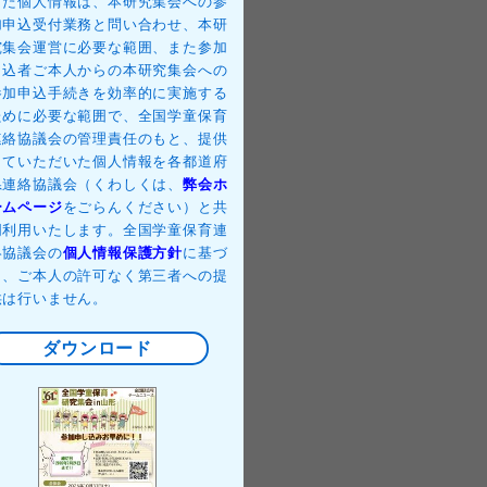
した個人情報は、本研究集会への参
加申込受付業務と問い合わせ、本研
究集会運営に必要な範囲、また参加
申込者ご本人からの本研究集会への
参加申込手続きを効率的に実施する
ために必要な範囲で、全国学童保育
連絡協議会の管理責任のもと、提供
していただいた個人情報を各都道府
県連絡協議会（くわしくは、
弊会ホ
ームページ
をごらんください）と共
同利用いたします。全国学童保育連
絡協議会の
個人情報保護方針
に基づ
き、ご本人の許可なく第三者への提
供は行いません。
ダウンロード