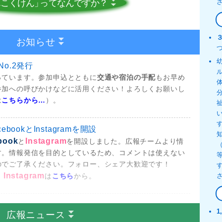
んこくけん」
っ
てなんですか？
お知らせ
o.2発行
っています。参加申込とともに
交通や宿泊の手配
もお早め
参加への呼びかけなどに活用ください！よろしくお願いし
は
こちらから…
）。
bookとInstagramを開設
book
Instagram
と
を開設しました。広報チームより情
す。情報発信を目的としているため、コメントは使えない
のでご了承ください。フォロー、シェア大歓迎です！
Instagram
、
は
こちら
から。
o.１発行
1
広報ニュース
育研究集会においても広報チームで活動をすることになりま