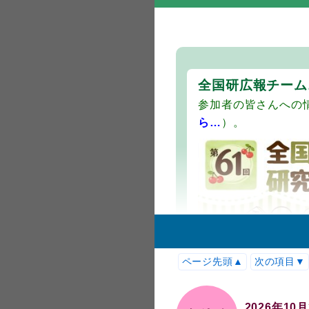
した。今後、ニュース
願いします。
全国研の受付が始ま
しくお願いします（
広報チーム一同
全国研広報チーム
分科会会場変
2026.7.1
参加者の皆さんへの
第３分科会-② 「市
ら…
）。
ト記載の【山形市中
同参画センター「フ
や「FAX申込用紙」
参加申込受付
2026.7.1
第61回全国学童保
締め切りは９月24
申し込みをお願いし
リーフレット
2026.6.12
ページ先頭▲
次の項目▼
今集会のリーフレッ
第61回全国
2026.5.29
2026年10