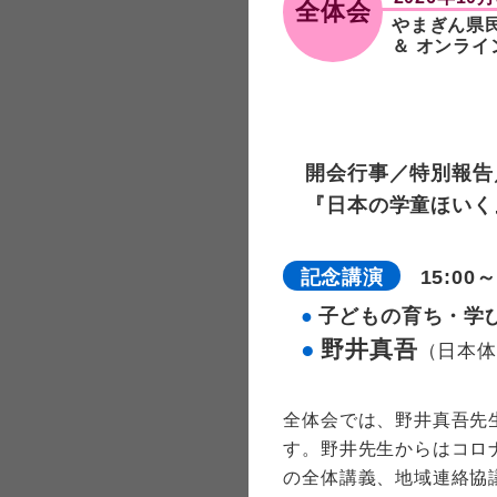
全体会
今集会のポスターがで
やまぎん県
＆ オンライ
後 援
こど
2026.4.17
第61回全国学童保
れました。
分科会会場に
2026.3.13
11月１日（日）開
開会行事／特別報告
会場があり、ＪＲ山
『日本の学童ほいく
ホームページ
2026.3.13
このホームページで
記念講演
15:00～
覧、申し込み方法な
子どもの育ち・学
野井真吾
（日本体
全体会では、野井真吾先
す。野井先生からはコロ
の全体講義、地域連絡協