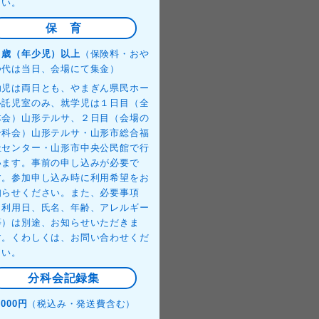
さい。
保 育
３歳（年少児）以上
（保険料・おや
つ代は当日、会場にて集金）
幼児は両日とも、やまぎん県民ホー
ル託児室のみ、就学児は１日目（全
体会）山形テルサ、２日目（会場の
分科会）山形テルサ・山形市総合福
祉センター・山形市中央公民館で行
います。事前の申し込みが必要で
す。参加申し込み時に利用希望をお
知らせください。また、必要事項
（利用日、氏名、年齢、アレルギー
等）は別途、お知らせいただきま
す。くわしくは、お問い合わせくだ
さい。
分科会記録集
,000円
（税込み・発送費含む）