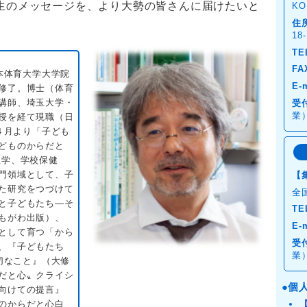
生のメッセージを、より大勢の皆さんに届けたいと
K
住
18-
TE
FA
日本体育大学大学院
E-
修了。博士（体育
講師、埼玉大学・
受
業
授を経て現職（日
年４月より「子ども
どものからだと
理学、学校保健
門領域として、子
【
た研究をつづけて
全
と子どもたち―そ
TE
もがわ出版）、
E-
として育つ「から
受
、『子どもたち
業
大切なこと』（大修
だと心〟クライシ
個
向けての提言』
のからだと心白