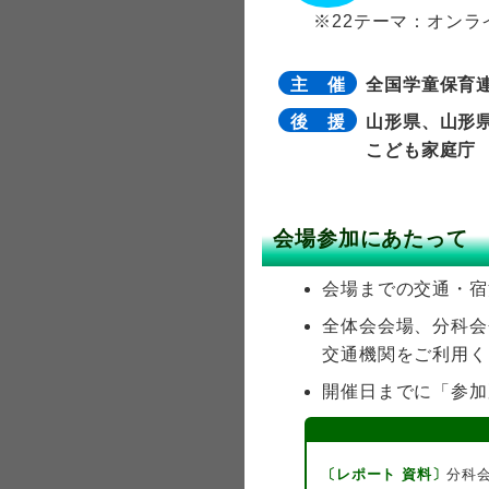
※22テーマ：オンラ
主 催
全国学童保育
後 援
山形県、山形
こども家庭庁
会場参加にあたって
会場までの交通・宿
全体会会場、分科会
交通機関をご利用く
開催日までに「参加
〔レポート 資料〕
分科