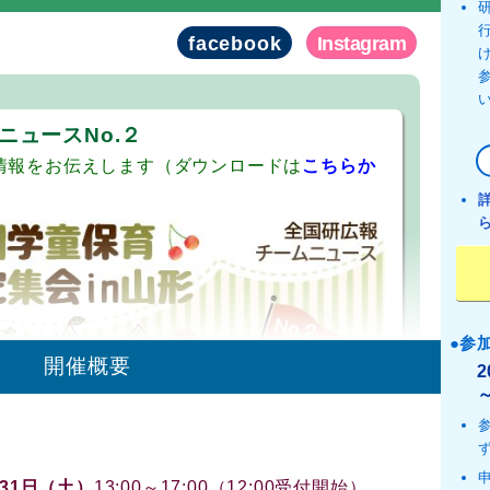
発行やSNSでの発信など進めていきますのでよろしくお
facebook
Instagram
っています。参加への呼びかけなどに活用ください！よろ
ダウンロードは
こちらから…
）。
ニュースNo.２
更のお知らせ
情報をお伝えします（ダウンロードは
こちらか
区町村の連絡協議会づくりと活性化」
の会場が、リーフレッ
央公民館】から
【山形市総合福祉センター・山形市男女共
ァーラ」】
に変わりました。参加受付の「申込フォーム」
は訂正済みです。
開始
育研究集会の参加申し込みの受付を開始しました。申し込み
日（木）【会場参加・オンライン参加共通】です。早めのお
参
開催概要
ます。
掲載
トを掲載しました。【
ダウンロード
へ】
研ポスター
月31日（土）
13:00～17:00（12:00受付開始）