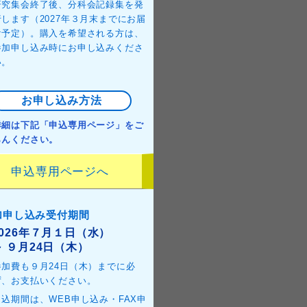
研究集会終了後、分科会記録集を発
行します（2027年３月末までにお届
け予定）。購入を希望される方は、
参加申し込み時にお申し込みくださ
い。
お申し込み方法
詳細は下記「申込専用ページ」をご
らんください。
申込専用ページへ
加申し込み受付期間
2026年７月１日（水）
～ ９月24日（木）
参加費も９月24日（木）までに必
ず、お支払いください。
申込期間は、WEB申し込み・FAX申