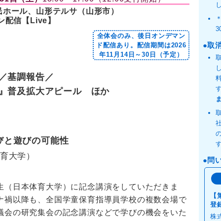
きました。ぜひご活用ください。 【
ダウンロード
へ】
民ホール、山形テルサ（山形市）
ン配信【Live】
も家庭庁
育研究集会への、こども家庭庁後援の名義の使用が、承認さ
全体会のみ、後日オンデマン
取
ド配信あり。配信期間は2026
年11月14日～30日（予定）
ついて
催の分科会の会場は６か所に分かれます。ＪＲ山形駅前に３
／基調報告／
形駅を中心に１kmほどの距離にもう３会場があります。
』普及拡大アピール ほか
開設
は、主催者からのお知らせ、開催概要、全体会や分科会一
ど、全国研に関わる情報をお届けします。
びと遊びの可能性
育大学）
問
生（日本体育大学）に記念講演をしていただきま
【
ナ禍以降も、全国学童保育指導員学校の複数会場で
登
議会の研究集会の記念講演などで学びの機会をいた
株