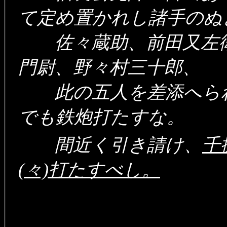
て定め置かれし諸手の
佐々蔵助、前田又左衛
門尉、野々村三十郎、
此の五人を差添へられ
でも鉄炮打たすな。
間近く引き請け、
千
(々)打たすべし。