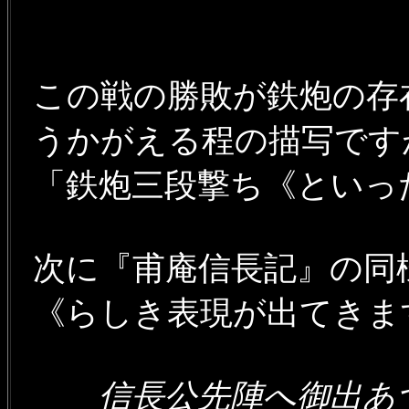
この戦の勝敗が鉄炮の存
うかがえる程の描写で
「鉄炮三段撃ち《といっ
次に『甫庵信長記』の同
《らしき表現が出てき
信長公先陣へ御出あつ