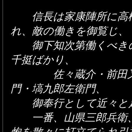
信長は家康陣所に高松
れ、敵の働きを御覧じ
御下知次第働くべきの
千挺ばかり、
佐々蔵介・前田又左
門・塙九郎左衛門、
御奉行として近々と
一番、山県三郎兵衛、
炮を散々に打立てられ