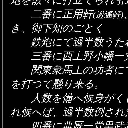
二番に正用軒
(逊遙軒)
き、御下知のごとく
鉄炮にて過半数うた
三番に西上野小幡一党
関東衆馬上の功者にて
を打つて懸り来る。
人数を備へ候身がくし
れ候へば、過半数倒さ
四番に典厩一党黒武