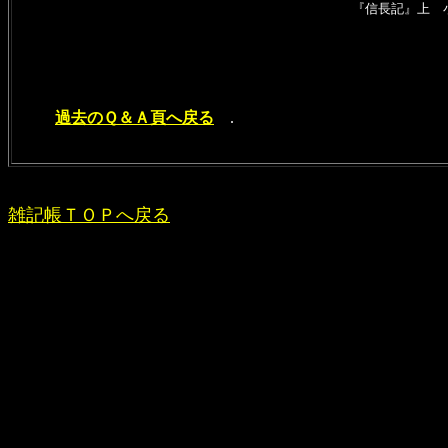
『信長記』上 小
過去のＱ＆Ａ頁へ戻る
.
雑記帳ＴＯＰへ戻る