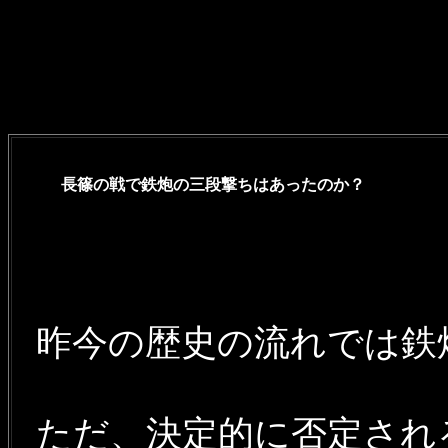
過去のＱ＆Ａ
長篠の戦で鉄炮の三段撃ちはあったのか？
昨今の歴史の流れでは鉄
ただ、決定的に否定され