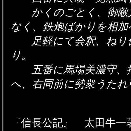
かくのごとく、御敵入
なく、鉄炮ばかりを相
足軽にて会釈、ねり倒
り。
五番に馬場美濃守、推
へ、右同前に勢衆うた
『信長公記』 太田牛一