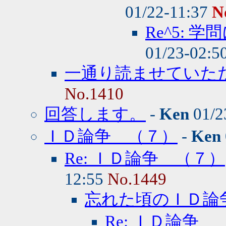
01/22-11:37
N
Re^5:
01/23-02:5
一通り読ませていた
No.1410
回答します。
-
Ken
01/2
ＩＤ論争 （７）
-
Ken
Re: ＩＤ論争 （７）
12:55
No.1449
忘れた頃のＩＤ論
Re: ＩＤ論争 