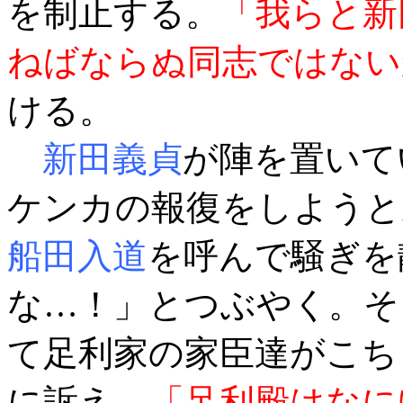
を制止する。
「我らと新
ねばならぬ同志ではない
ける。
新田義貞
が陣を置いて
ケンカの報復をしようと
船田入道
を呼んで騒ぎを
な…！」とつぶやく。そ
て足利家の家臣達がこち
に訴え、
「足利殿はなに