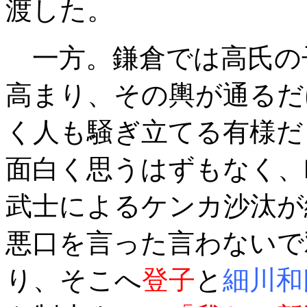
渡した。
一方。鎌倉では高氏の
高まり、その輿が通るだ
く人も騒ぎ立てる有様だ
面白く思うはずもなく、
武士によるケンカ沙汰が
悪口を言った言わないで
り、そこへ
登子
と
細川和