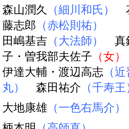
森山潤久
（細川和氏）
藤志郎
（赤松則祐）
田嶋基吉
（大法師）
真
子・曽我部夫佐子
（女）
伊達大輔・渡辺高志
（近
丸）
森田祐介
（千寿王
大地康雄
（一色右馬介）
柄本明
（高師直）