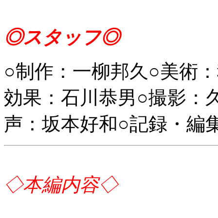
◎スタッフ◎
○制作：一柳邦久○美術
効果：石川恭男○撮影：
声：坂本好和○記録・編
◇本編内容◇