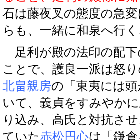
石は藤夜叉の態度の急変
らも、一緒に和泉へ行く
足利が殿の法印の配下
ことで、護良一派は怒り
北畠親房
の「東夷には頭
いて、義貞をすみやかに
り込み、高氏と対抗させ
ていた
赤松円心
は「鎌倉