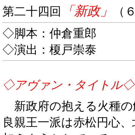
「新政」
第二十四回
（
◇脚本：仲倉重郎
◇演出：榎戸崇泰
◇アヴァン・タイトル◇
新政府の抱える火種の
良親王一派は赤松円心、