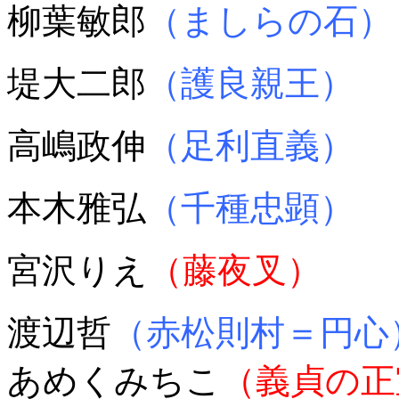
柳葉敏郎
（ましらの石）
堤大二郎
（護良親王）
高嶋政伸
（足利直義）
本木雅弘
（千種忠顕）
宮沢りえ
（藤夜叉）
渡辺哲
（赤松則村＝円心
あめくみちこ
（義貞の正