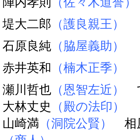
陣内孝則
（佐々木道誉）
堤大二郎
（護良親王）
石原良純
（脇屋義助）
赤井英和
（楠木正季）
瀬川哲也
（恩智左近）
で
大林丈史
（殿の法印）
山崎満
（洞院公賢）
相