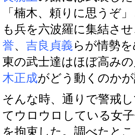
「楠木、頼りに思うぞ」
も兵を六波羅に集結させ
誉
、
吉良貞義
らが情勢を
東の武士達はほぼ高みの
木正成
がどう動くのかが
そんな時、通りで警戒し
てウロウロしている女子
を拘束した。調べたとこ