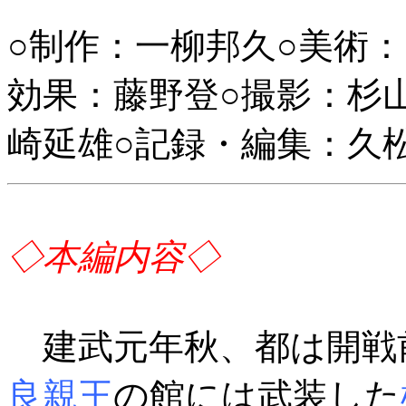
○制作：一柳邦久○美術
効果：藤野登○撮影：杉
崎延雄○記録・編集：久
◇本編内容◇
建武元年秋、都は開戦
良親王
の館には武装した