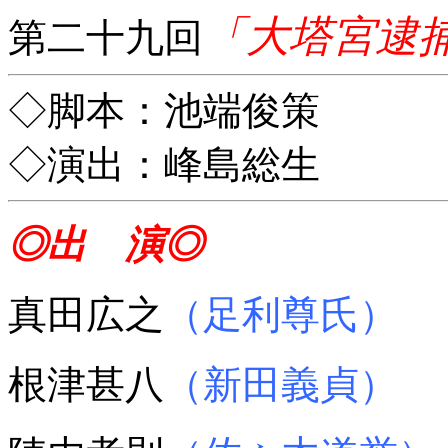
「大塔宮逮
第二十九回
◇脚本：池端俊策
◇演出：峰島総生
◎出 演◎
真田広之
（足利尊氏）
根津甚八
（新田義貞）