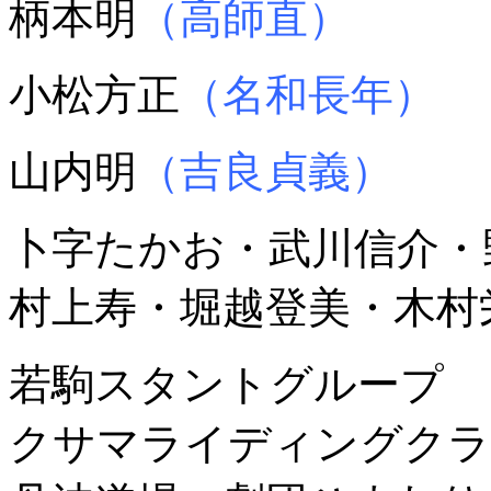
柄本明
（高師直）
小松方正
（名和長年）
山内明
（吉良貞義）
卜字たかお・武川信介・
村上寿・堀越登美・木村
若駒スタントグループ
クサマライディングク