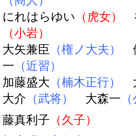
（商人）
にれはらゆい
（虎女）
（小岩）
大矢兼臣
（権ノ大夫）
一
（近習）
加藤盛大
（楠木正行）
大
大介
（武将）
大森一
（
藤真利子
（久子）