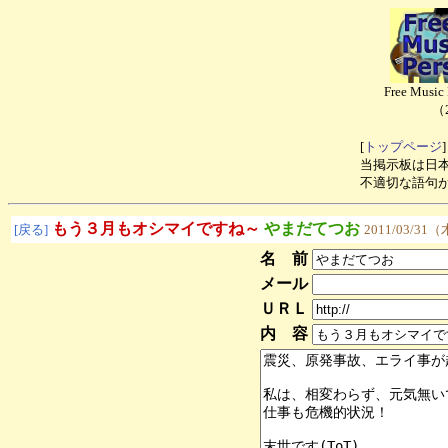
Free Mus
（
[
トップページ
]
当掲示板は日
不適切な語句
もう３月もオシマイですね～
やまだてつお
[戻る]
2011/03/31（
名 前
メール
ＵＲＬ
内 容