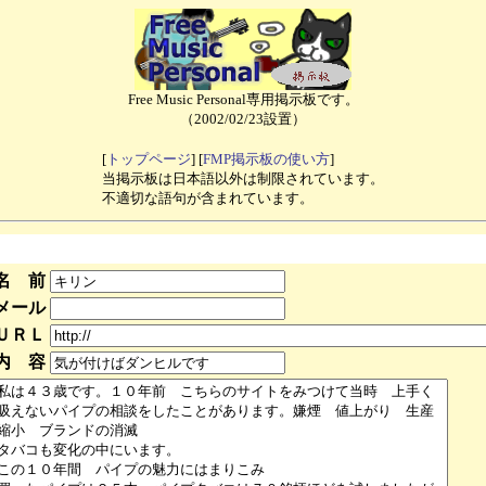
Free Music Personal専用掲示板です。
（2002/02/23設置）
[
トップページ
] [
FMP掲示板の使い方
]
当掲示板は日本語以外は制限されています。
不適切な語句が含まれています。
名 前
メール
ＵＲＬ
内 容