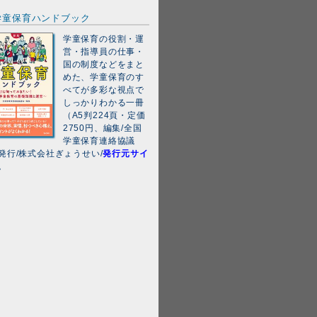
学童保育ハンドブック
学童保育の役割・運
営・指導員の仕事・
国の制度などをまと
めた、学童保育のす
べてが多彩な視点で
しっかりわかる一冊
（A5判224頁・定価
2750円、編集/全国
学童保育連絡協議
発行/株式会社ぎょうせい/
発行元サイ
。