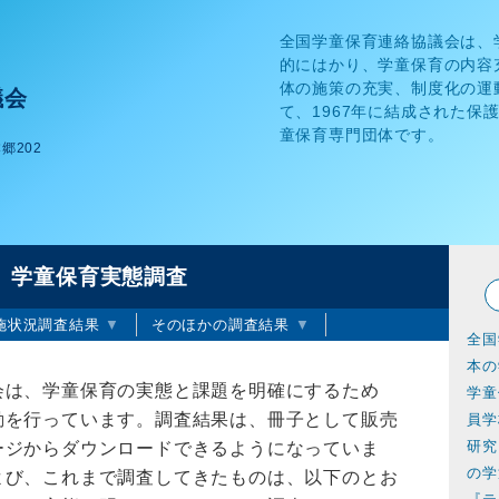
全国学童保育連絡協議会は、
的にはかり、学童保育の内容
体の施策の充実、制度化の運
議会
て、1967年に結成された保
童保育専門団体です。
郷202
p
学童保育実態調査
施状況調査結果
そのほかの調査結果
全国
本の
会は、学童保育の実態と課題を明確にするため
学童
動を行っています。調査結果は、冊子として販売
員学
研究
ージからダウンロードできるようになっていま
の学
よび、これまで調査してきたものは、以下のとお