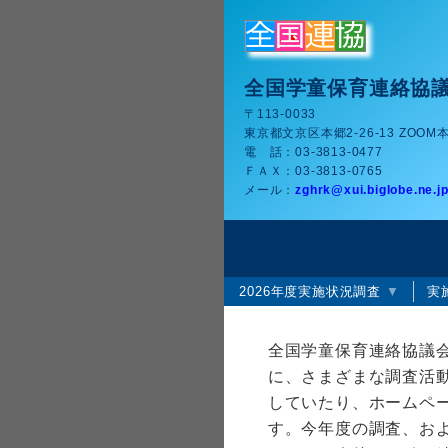
全国学童保育連絡協
〒113-0033
東京都文京区本郷2-26-13 ZOOM本
電 話：
03-3813-0477
ＦＡＸ：
03-3813-0765
メール：
zghrk
xui.biglobe.ne.j
2026年度実施状況調査
実
全国学童保育連絡協議
に、さまざまな調査活
していたり、ホームペ
す。今年度の調査、お