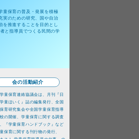
学童保育の普及・発展を積極
充実のための研究、国や自治
動を推進することを目的とし
護者と指導員でつくる民間の学
会の
活動
紹介
学童保育連絡協議会は、
月刊『日
学童ほいく』誌の編集発行、全国
保育研究集会や全国学童保育指導
校の開催、学童保育に関する調査
、『学童保育ハンドブック』など
童保育に関する刊行物の発行、