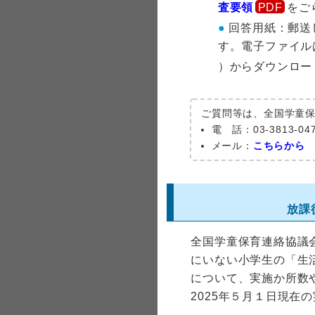
査要領
をご
回答用紙：郵送
す。電子ファイル
）からダウンロー
ご質問等は、全国学童
電 話：
03-3813
メール：
こちらから
放課
全国学童保育連絡協議
にいない小学生の「生
について、実施か所数
2025年５月１日現在