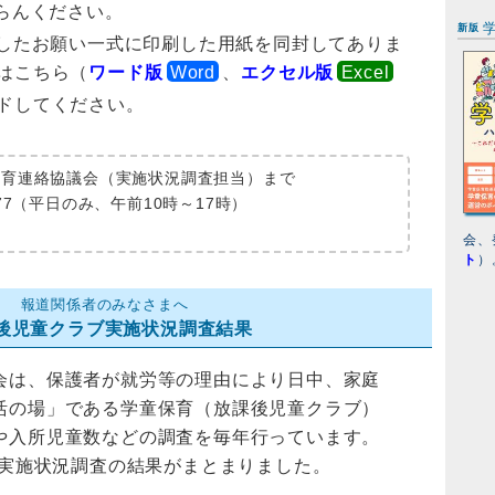
らんください。
新版
したお願い一式に印刷した用紙を同封してありま
はこちら（
ワード版
、
エクセル版
ドしてください。
保育連絡協議会（実施状況調査担当）まで
-0477（平日のみ、午前10時～17時）
会、
ト
）
報道関係者のみなさまへ
後児童クラブ実施状況調査結果
会は、保護者が就労等の理由により日中、家庭
活の場」である学童保育（放課後児童クラブ）
や入所児童数などの調査を毎年行っています。
の実施状況調査の結果がまとまりました。