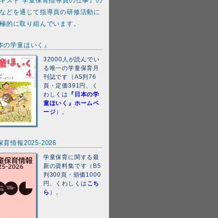
キスト 学童保育指導員の仕事』の
などを通じて指導員の研修活動に
極的に取り組んでいます。
本の学童ほいく』
32000人が読んでい
る唯一の学童保育月
刊誌です（A5判76
頁・定価391円、く
わしくは
『日本の学
童ほいく』ホームペ
ージ
）。
育情報2025-2026
学童保育に関する最
新の資料集です（B5
判300頁・頒価1000
円、くわしくは
こち
ら
）。