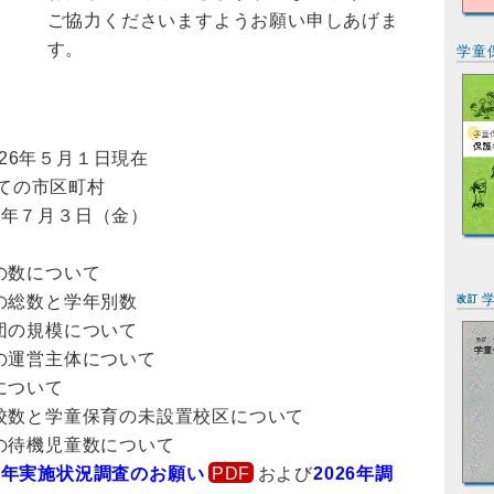
ご協力くださいますようお願い申しあげま
す。
学童
26年５月１日現在
ての市区町村
6年７月３日（金）
の数について
の総数と学年別数
改訂
団の規模について
の運営主体について
について
校数と学童保育の未設置校区について
の待機児童数について
26年実施状況調査のお願い
および
2026年調