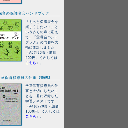
保育の保護者会ハンドブック
「もっと保護者会を
楽しくしたい！」と
いう多くの声に応え
て、『父母会ハンド
ブック』の内容を大
幅に改訂しました
（A5判96頁・頒価
400円、くわしくは
こちら
）。
学童保育指導員の仕事
【増補版】
学童保育指導員の仕
事と大切にしたいこ
とを一冊に収録した
学習テキストです
（A4判220頁・頒価
1000円、くわしくは
こちら
）。