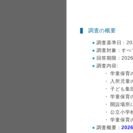
調査の概要
調査基準日：20
調査対象：すべ
回答期限：202
調査内容:
学童保育
入所児童
子ども集
学童保育
開設場所
公立小学
学童保育
調査概要：
20