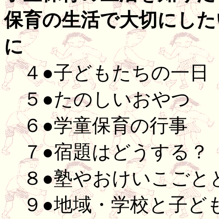
保育の生活で大切にした
に
４●子どもたちの一日
５●たのしいおやつ
６●学童保育の行事
７●宿題はどうする？
８●塾やおけいこごと
９●地域・学校と子ど