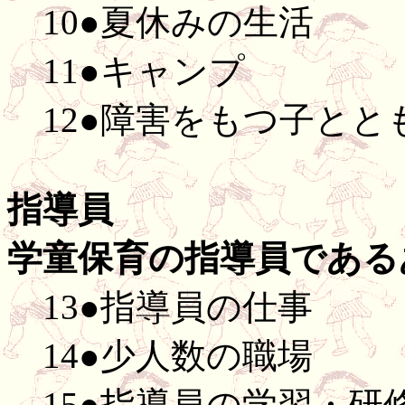
10●夏休みの生活
11●キャンプ
12●障害をもつ子とと
指導員
学童保育の指導員である
13●指導員の仕事
14●少人数の職場
15●指導員の学習・研