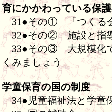
育にかかわっている保護
31●その① 「つくる
32●その② 施設と指
33●その③ 大規模化
くみましょう
学童保育の国の制度
34●児童福祉法と学童