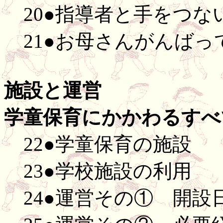
20●指導者と手をつな
21●お母さんがんばっ
施設と運営
学童保育にかかわるすべ
22●学童保育の施設
23●学校施設の利用
24●運営その① 開設