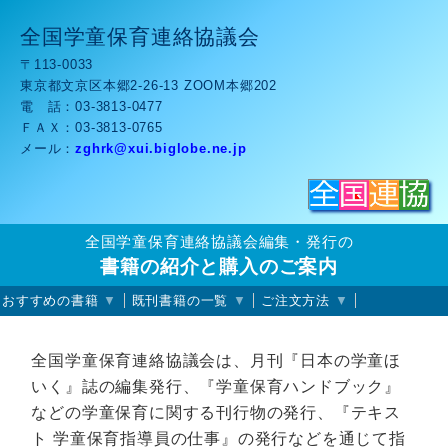
全国学童保育連絡協議会
〒113-0033
東京都文京区本郷2-26-13 ZOOM本郷202
電 話：
03-3813-0477
ＦＡＸ：
03-3813-0765
メール：
zghrk
xui.biglobe.ne.jp
全国学童保育連絡協議会編集・発行の
書籍の紹介と購入のご案内
おすすめの書籍
既刊書籍の一覧
ご注文方法
全国学童保育連絡協議会は、月刊『日本の学童ほ
いく』誌の編集発行、『学童保育ハンドブック』
などの学童保育に関する刊行物の発行、『テキス
ト 学童保育指導員の仕事』の発行などを通じて指