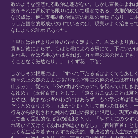
教のような整然たる政治思想がない。しかし宣長によれ
実がそれに背反する限りにおいて理念である。支那的政
な形成は、逆に支那の政治現実の乱脈の産物であり、日
うした観念的形成が欠けているのは、現実がよく治まっ
なによりの証示であった。
「皇国は神代より君臣の分早く定まりて、君は本より真
貴きは徳によらず、もはら種によれる事にて、下にいか
あれ共、かはる事あたはざれば、万々年の末の代までも
くことなく厳然たり。」（くず花、下巻）
しかしその根底には、「すべて下たる者はよくてもあし
時々の上の掟のままに従ひ行ふぞ即古の道の意には有り
山ふみ）、従って「今の世は今のみのりを畏みてけしき
なゆめ」（玉鉾百首）として、「道をおこなふことは君
とめ也、物まなぶ者のわざにはあらず、もの学ぶ者は道
ぞつとめなりける」（玉かつま）として自らの任務を、
行為から峻別された純粋な真理の探究に限定し、現実の
して全く受動的な服従の態度をとり、「やすくにのやす
れ遇ひて安けくてあれば物思ひもなし」（百鉾百首）と
しく私生活を暮そうとする楽天的、非政治的な人生観が