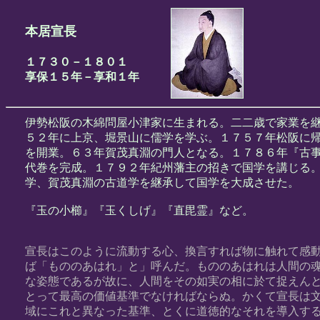
本居宣長
１７３０－１８０１
享保１５年－享和１年
伊勢松阪の木綿問屋小津家に生まれる。二二歳で家業を
５２年に上京、堀景山に儒学を学ぶ。１７５７年松阪に
を開業。６３年賀茂真淵の門人となる。１７８６年『古
代巻を完成。１７９２年紀州藩主の招きで国学を講じる
学、賀茂真淵の古道学を継承して国学を大成させた。
『玉の小櫛』『玉くしげ』『直毘霊』など。
宣長はこのように流動する心、換言すれば物に触れて感
ば「もののあはれ」と」呼んだ。もののあはれは人間の
な姿態であるが故に、人間をその如実の相に於て捉えん
とって最高の価値基準でなければならぬ。かくて宣長は
域にこれと異なった基準、とくに道徳的なそれを導入す