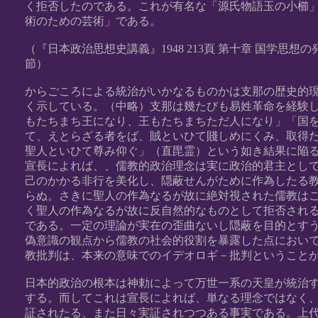
く拒否したのである。これが有名な「源氏物語玉の小櫛
術のための芸術」である。
（『日本政治思想史講義』1948 213頁 第十章 国学思想の
節）
からごころによる統治がいかなるものかは支那の歴史的
く示している。（中略）支那は幾たびも易姓革命を経験
もたちまち王になり、王もたちまちただ人になり」「国
て、えとらざる者をば、賊といひて賤しめにくみ、取得
聖人といひて尊み仰ぐ」（直毘霊）という如き結果に陥
宣長によれば、、儒教的政治理念は実に政治的君主とし
己のかかる非行を美化し、隠蔽せんがために作為したる
らぬ。さきに聖人の作為なるが故に絶対視された儒教は
く聖人の作為なるが故に反自然的なものとして拒否され
である。一定の理論が実在の歪曲ないし隠蔽を目的とす
偽意識の観点から儒教の社会的役割を暴露した点におい
教批判は、本来の意味でのイデオロギ－批判ということ
日本的政治の根本は神勅によって万世一系の天皇が統治
する。而してこれは宣長によれば、単なる理念ではなく
証されたる、また日々実証されつつある事実である。上