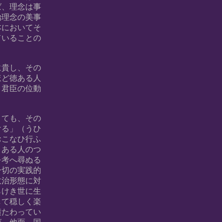
ば、理念は事
治理念の美事
本においてそ
ていることの
に貴し、その
ほど徳ある人
、君臣の位動
くても、その
ける」（うひ
おこなひ行ふ
とある人のつ
を考へ尋ぬる
一切の実践的
政治形態に対
らけき世に生
して穏しく楽
横たわってい