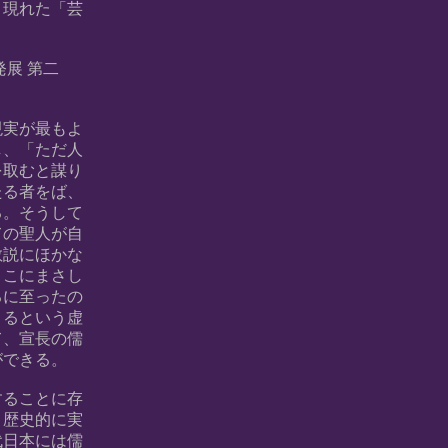
」現れた「芸
発展 第二
現実が最もよ
し、「ただ人
を取むと謀り
たる者をば、
る。そうして
ての聖人が自
教説にほかな
ここにまさし
るに至ったの
うるという虚
て、宣長の儒
ができる。
することに存
、歴史的に実
代日本には儒