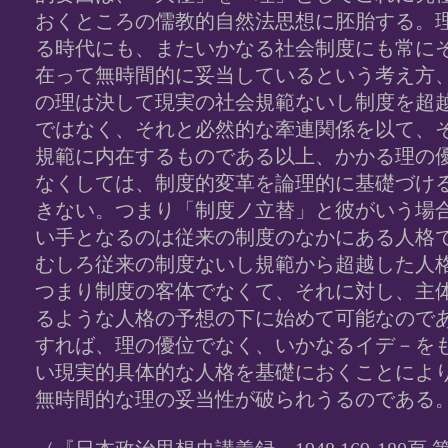
おくところの儒教的自然法思想に胚胎する。
る時代にも、またいかなる社会制度にも常に
在って無時間的に妥当しているという考え方
の理は決して現実の社会規範ないし制度を超
ではなく、それと必然的な牽連関係を以て、
規範に内在するものである以上、かかる理の
なくしては、制度的変革を論理的に基礎づけ
きない。つまり「制度ノ立替」と彼がいう場
い手となるのは従来の制度のなかにある人格
むしろ従来の制度ないし規範から超越した人
つまり制度の客体でなくて、それに対し、主
るような人格の予想の下に始めて可能なので
すれば、理の優位でなく、いかなるイデ－を
い現実的具体的な人格を基礎におくことによ
無時間的な理の妥当性が破られうるのである