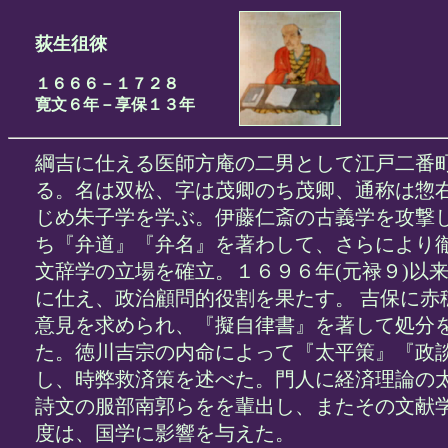
荻生徂徠
１６６６－１７２８
寛文６年－享保１３年
綱吉に仕える医師方庵の二男として江戸二番
る。名は双松、字は茂卿のち茂卿、通称は惣
じめ朱子学を学ぶ。伊藤仁斎の古義学を攻撃
ち『弁道』『弁名』を著わして、さらにより
文辞学の立場を確立。１６９６年(元禄９)以
に仕え、政治顧問的役割を果たす。 吉保に赤
意見を求められ、『擬自律書』を著して処分
た。徳川吉宗の内命によって『太平策』『政
し、時弊救済策を述べた。門人に経済理論の
詩文の服部南郭らをを輩出し、またその文献
度は、国学に影響を与えた。