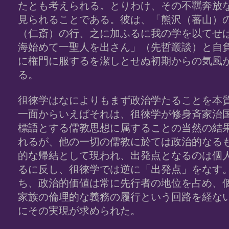
たとも考えられる。とりわけ、その不羈奔放
見られることである。彼は、「熊沢（蕃山）
（仁斎）の行、之に加ふるに我の学を以てせ
海始めて一聖人を出さん」（先哲叢談）と自
に権門に服するを潔しとせぬ初期からの気風
る。
徂徠学はなによりもまず政治学たることを本
一面からいえばそれは、徂徠学が修身斉家治
標語とする儒教思想に属することの当然の結
れるが、他の一切の儒教に於ては政治的なる
的な帰結として現われ、出発点となるのは個
るに反し、徂徠学では逆に「出発点」をなす
ち、政治的価値は常に先行者の地位を占め、
家族の倫理的な義務の履行という回路を経な
にその実現が求められた。