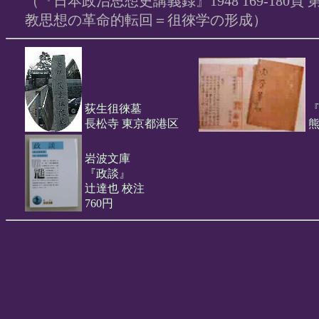
（『日本政治思想史講義録』1948 169-180頁 
教思想の革命的転回＝徂徠学の形成）
荻生徂徠墓
長松寺 東京都港区
岩波文庫
『政談』
辻達也 校注
760円