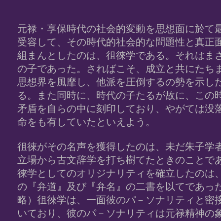
元禄・享保時代の社会的変動を思想面に於て
受容して、その時代的社会的な問題性と真正
組まんとしたのは、徂徠学である。それはま
の子であった。さればこそ、成立と共にたち
思想界を風靡し、他派を圧倒するの勢を示し
る。また同時に、時代の子たるが故に、この
矛盾を自らの中に刻印しており、やがては没
命をも有していたといえよう。
徂徠がその名声を獲得したのは、未だ朱子学
立場から古文辞学を打ち樹てたときのことで
徠学としてのオリジナリティを確立したのは
の『弁道』及び『弁名』の二書を以てであっ
略）徂徠学は、一面彼のパ－ソナリティと密
いており、彼のパ－ソナリティは元禄精神の