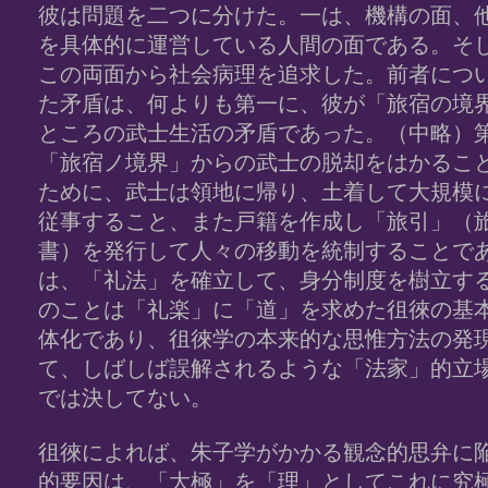
彼は問題を二つに分けた。一は、機構の面、
を具体的に運営している人間の面である。そ
この両面から社会病理を追求した。前者につ
た矛盾は、何よりも第一に、彼が「旅宿の境
ところの武士生活の矛盾であった。（中略）
「旅宿ノ境界」からの武士の脱却をはかること
ために、武士は領地に帰り、土着して大規模
従事すること、また戸籍を作成し「旅引」（
書）を発行して人々の移動を統制することで
は、「礼法」を確立して、身分制度を樹立す
のことは「礼楽」に「道」を求めた徂徠の基
体化であり、徂徠学の本来的な思惟方法の発
て、しばしば誤解されるような「法家」的立
では決してない。
徂徠によれば、朱子学がかかる観念的思弁に
的要因は、「大極」を「理」としてこれに究