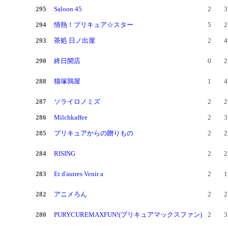
295
Saloon 45
2
3
294
情熱！プリキュア☆スター
5
2
293
茶処 日ノ出屋
2
4
290
終日開店
0
2
288
猫塚鶉屋
1
4
287
ソライロノミズ
2
2
286
Milchkaffee
2
3
285
プリキュアからの贈りもの
2
2
284
RISING
2
2
283
Et d'autres Venir a
2
1
282
アニメろん
2
2
280
PURYCUREMAXFUN!(プリキュアマックスファン)
2
3