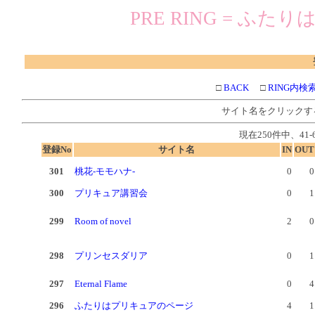
PRE RING = ふ
□
BACK
□
RING内検
サイト名をクリックす
現在250件中、41-
登録No
サイト名
IN
OUT
301
桃花-モモハナ-
0
0
300
プリキュア講習会
0
1
299
Room of novel
2
0
298
プリンセスダリア
0
1
297
Eternal Flame
0
4
296
ふたりはプリキュアのページ
4
1