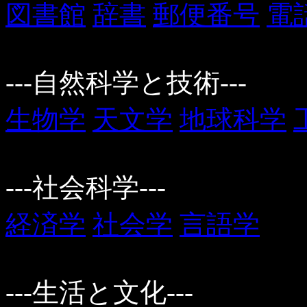
図書館
辞書
郵便番号
電
---自然科学と技術---
生物学
天文学
地球科学
---社会科学---
経済学
社会学
言語学
---生活と文化---