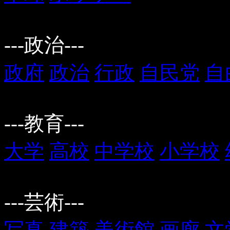
---政治---
政府
政治
行政
自民党
自
---教育---
大学
高校
中学校
小学校
---芸術---
写真
建築
美術館
画廊
文