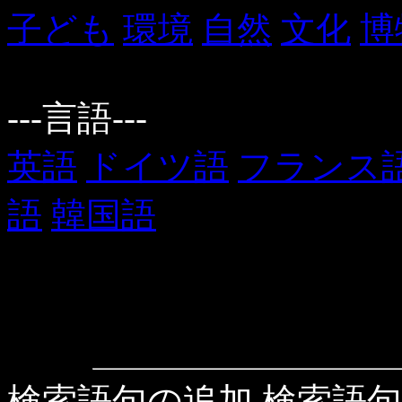
子ども
環境
自然
文化
博
---言語---
英語
ドイツ語
フランス
語
韓国語
検索語句の追加
検索語