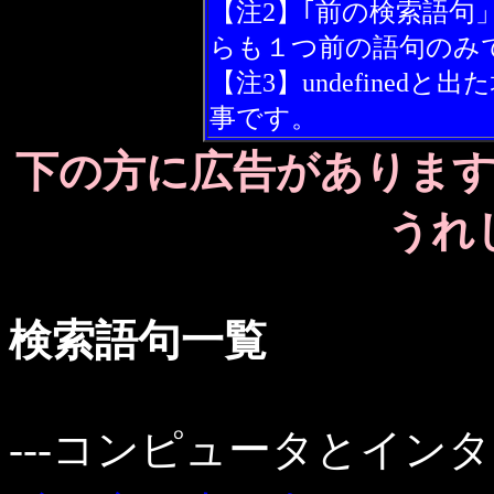
【注2】｢前の検索語句
らも１つ前の語句のみ
【注3】undefine
事です。
下の方に広告がありま
うれ
検索語句一覧
---コンピュータとインタ