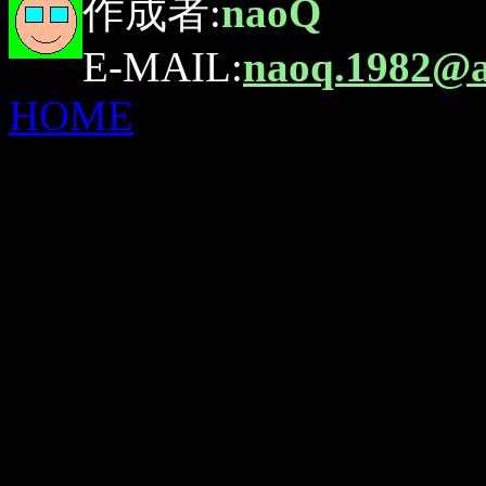
作成者:
naoQ
E-MAIL:
naoq.1982@a
HOME