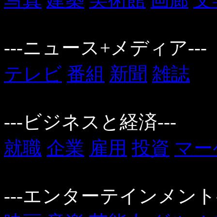
---ニュース+メディア---
テレビ
番組
新聞
雑誌
---ビジネスと経済---
就職
企業
雇用
投資
マー
---エンターテインメント-