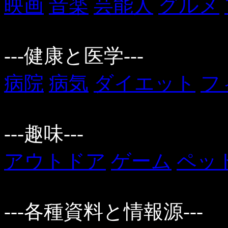
映画
音楽
芸能人
グルメ
---健康と医学---
病院
病気
ダイエット
フ
---趣味---
アウトドア
ゲーム
ペッ
---各種資料と情報源---