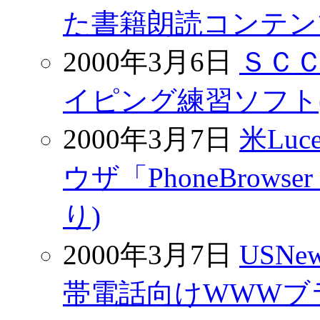
た書籍朗読コンテンツを発
2000年3月6日
ＳＣ
イピング練習ソフト(NI
2000年3月7日
米Lu
ウザ「PhoneBrowse
り)
2000年3月7日
USNe
帯電話向けWWWブ