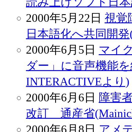
読み上げソフト日本語化に
2000年5月22日
視覚
日本語化へ共同開発(Mai
2000年6月5日
マイ
ダー」に音声機能を組み
INTERACTIVEより)
2000年6月6日
障害
改訂 通産省(Mainich
2000年6月8日
アメ