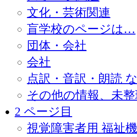
文化・芸術関連
盲学校のページは…
団体・会社
会社
点訳・音訳・朗読 
その他の情報、未整
2 ページ目
視覚障害者用 福祉