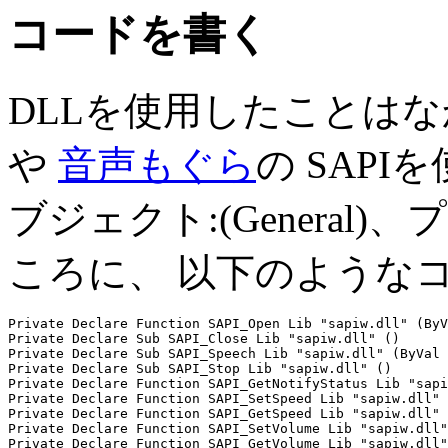
コードを書く
DLLを使用したことは
や
音声もぐら
の SAP
ブジェクト:(General)、プロ
ころに、 以下のような
Private Declare Function SAPI_Open Lib "sapiw.dll" (ByV
Private Declare Sub SAPI_Close Lib "sapiw.dll" ()

Private Declare Sub SAPI_Speech Lib "sapiw.dll" (ByVal 
Private Declare Sub SAPI_Stop Lib "sapiw.dll" ()

Private Declare Function SAPI_GetNotifyStatus Lib "sapi
Private Declare Function SAPI_SetSpeed Lib "sapiw.dll" 
Private Declare Function SAPI_GetSpeed Lib "sapiw.dll" 
Private Declare Function SAPI_SetVolume Lib "sapiw.dll"
Private Declare Function SAPI_GetVolume Lib "sapiw.dll"