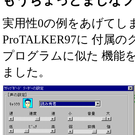
もうちょっとましなプ
実用性0の例をあげてし
ProTALKER97に 
プログラムに似た 機能
ました。