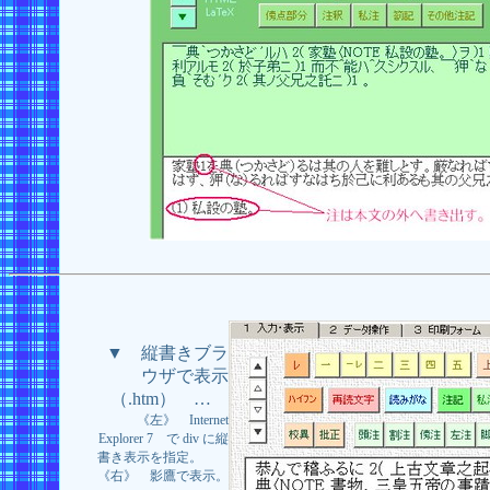
▼ 縦書きブラ
ウザで表示
（.htm） …
《左》 Internet
Explorer 7 で div に縦
書き表示を指定。
《右》 影鷹で表示。