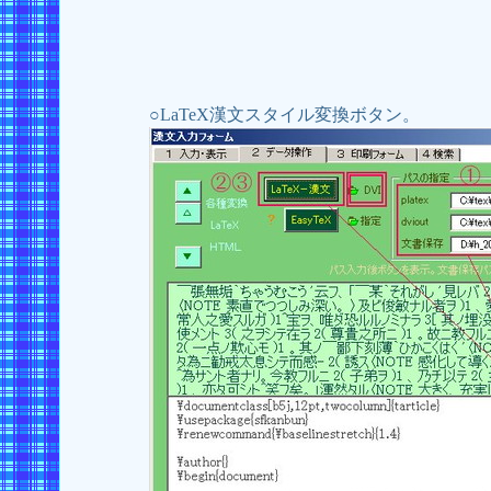
○LaTeX漢文スタイル変換ボタン。