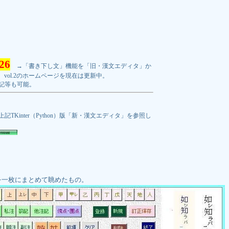
26
→「書き下し文」機能を「旧・漢文エディタ」か
vol.2のホームページを現在は更新中。
出・転記等も可能。
TKinter（Python）版「新・漢文エディタ」を参照し
を一枚にまとめて眺めたもの。