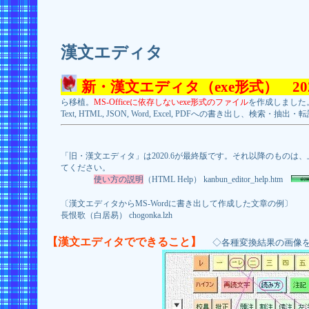
漢文エディタ
新・漢文エディタ（exe形式） 20
ら移植。
MS-Officeに依存しないexe形式のファイル
を作成しました。
Text, HTML, JSON, Word, Excel, PDFへの書き出し、検索・抽
「旧・漢文エディタ」は2020.6が最終版です。それ以降のものは、上記
てください。
使い方の説明
（HTML Help） kanbun_editor_help.htm
〔漢文エディタからMS-Wordに書き出して作成した文章の例〕
長恨歌（白居易） chogonka.lzh
【漢文エディタでできること】
◇各種変換結果の画像