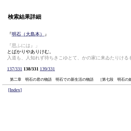
検索結果詳細
『
明石（大島本）
』
『思ふには』」
とばかりやありけむ。
入道も、人知れず待ちきこゆとて、かの家に来ゐたりける
137/331
138/331
139/331
第二章 明石の君の物語 明石での新生活の物語 ［第七段 明石の
[Index]