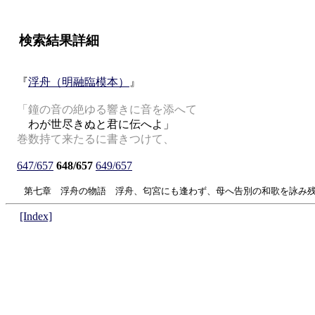
検索結果詳細
『
浮舟（明融臨模本）
』
「鐘の音の絶ゆる響きに音を添へて
わが世尽きぬと君に伝へよ」
巻数持て来たるに書きつけて、
647/657
648/657
649/657
第七章 浮舟の物語 浮舟、匂宮にも逢わず、母へ告別の和歌を詠み残
[Index]