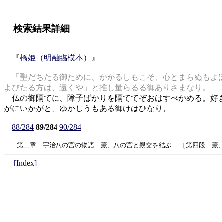
検索結果詳細
『
橋姫（明融臨模本）
』
「聖だちたる御ために、かかるしもこそ、心とまらぬもよほ
よびたる方は、遠くや」と推し量らるる御ありさまなり。
仏の御隔てに、障子ばかりを隔ててぞおはすべかめる。好き
がにいかがと、ゆかしうもある御けはひなり。
88/284
89/284
90/284
第二章 宇治八の宮の物語 薫、八の宮と親交を結ぶ ［第四段 薫、
[Index]