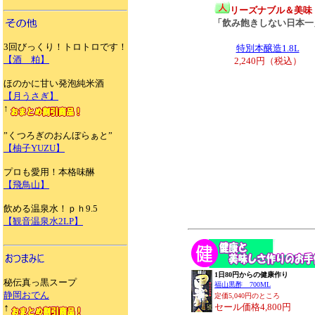
リーズナブル＆美味
「飲み飽きしない日本一
3回びっくり！トロトロです！
特別本醸造1.8L
【酒 粕】
2,240円（税込）
ほのかに甘い発泡純米酒
【月うさぎ】
↑
”くつろぎのおんぼらぁと”
【柚子YUZU】
プロも愛用！本格味醂
【飛鳥山】
飲める温泉水！ｐｈ9.5
【観音温泉水2LP】
1日80円からの健康作り
秘伝真っ黒スープ
福山黒酢
700ML
静岡おでん
定価5,040円のところ
↑
セール価格4,800円