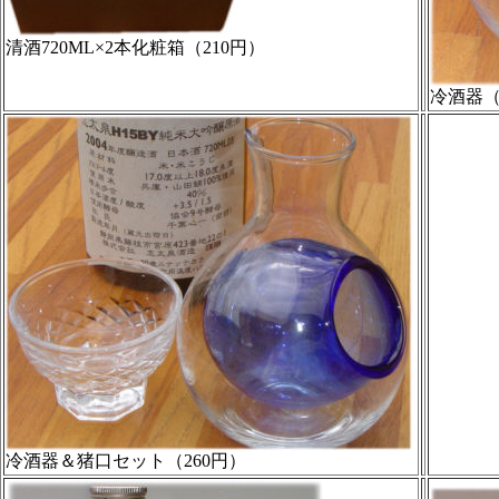
清酒720ML×2本化粧箱（210円）
冷酒器（
冷酒器＆猪口セット（260円）