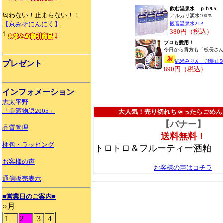
飲む温泉水 ｐｈ9.5
匂わない！止まらない！！
アルカリ源水100％
【京みそにんにく】
観音温泉水2LP
380円（税込）
↑
プロも愛用！
今日から貴方も「板長さ
純米みりん 飛鳥山50
プレゼント
890円（税込）
インフォメーション
志太平野
「美酒物語2005」
大人気！売り切れちゃったらごめん
【バナー】
品質管理
送料無料！
梱包・ラッピング
トロトロ＆フルーティー酒粕
お客様の声
お客様の声はコチラ
通信販売表示
■営業日のご案内■
○月
1
2
3
4