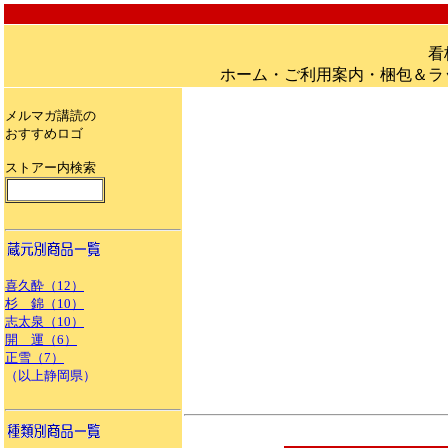
看
ホーム・ご利用案内・梱包＆ラ
メルマガ講読の
おすすめロゴ
ストアー内検索
1111111111111
喜久酔（12）
杉 錦（10）
志太泉（10）
開 運（6）
正雪（7）
（以上静岡県）