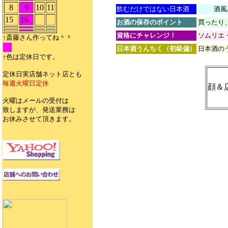
8
9
10
11
飲むだけではない日本酒
酒風
15
16
お酒の保存のポイント
買ったり
資格にチャレンジ！
ソムリエ
↑斎藤さん作ってね＾＾
11
日本酒うんちく（初級偏）
日本酒の
↑色は定休日です。
定休日実店舗ネット店とも
毎週火曜日定休
顔＆
火曜はメールの受付は
致しますが、発送業務は
お休みさせて頂きます。