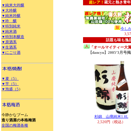
超レア！
蔵元と熱き青年
▼純米大吟醸
▼大吟醸
▼純米吟醸
▼吟 醸
▼特別純米
今し
▼純米酒
3,
▼特別本醸造
話題も味も逸
▼原酒系
▼生酒系
「オールマイティー大
▼にごり酒
【dancyu】2005’3月号
▼麦（5）
▼芋（5）
▼泡盛（5
）
今静かなブーム
杉錦 山廃純米1.8L
造り酒屋の本格梅酒
2,520円（税込）
全国の梅酒各種