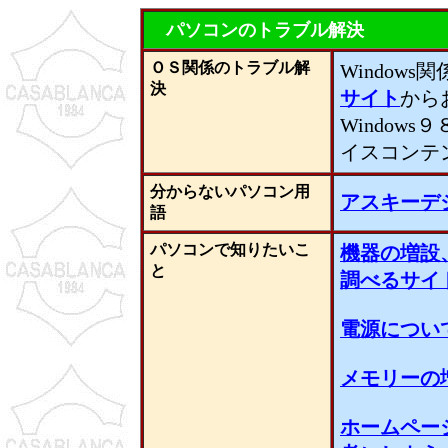
パソコンのトラブル解決
ＯＳ関係のトラブル解
Window
決
サイト
から
Window
イスコンテ
分からないパソコン用
アスキーデ
語
パソコンで知りたいこ
機器の増設
と
調べるサイ
電源につい
メモリーの
ホームペー