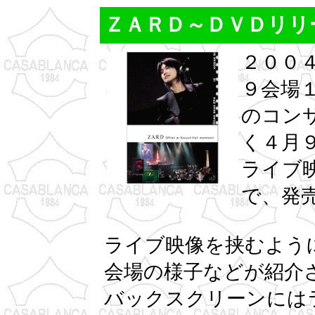
ＺＡＲＤ～ＤＶＤリリ
２００
９会場
のコン
く４月
ライブ
で、発
ライブ映像を挟むよう
会場の様子などが紹介
バックスクリーンには