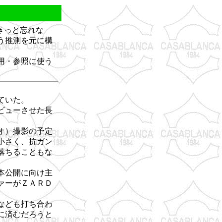
きっと忘れな
う推測を元に構
用・参照に使う
ていた。
ビューさせた長
オ）撮影の予定
小さく、抗ガン
落ちることもな
本公開に向け主
ァーがＺＡＲＤ
なども打ち合わ
に済むだろうと