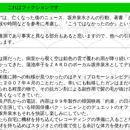
これはフィクションです
日”は、亡くなった後のニュース、坂井泉水さんの行動、著書「
候や時間などを参考に考慮し、『こうではなかったのか』とい
推測であり事実と異なる部分もあると思いますので、他への引
します。
は雨だった。病室から覗く空は鉛色の雲で覆われ雨が降り続い
かってきた、蒲池幸子をＺＡＲＤのボーカル坂井泉水としてデ
った。
術後に肺への転移が見つかったのはＰＶ（プロモーションビデ
た２００７年４月のことだった。幸いにも転移したガンはまだ
られる程度の物で、その抗ガン剤による副作用で髪の毛が抜け
良くなってきていた。
長戸氏からの電話。内容は９９年製作の韓国映画「約束」の日
で主演している韓国俳優パク・シニャンとのデュエットのオフ
坂井泉水もそれを快諾し楽しみにしていた。
たら自宅に機材を持ち込んでレコーディングの準備に入ること
材を持ち込めばスタジオとの往復で生じる余計な体力を使わず