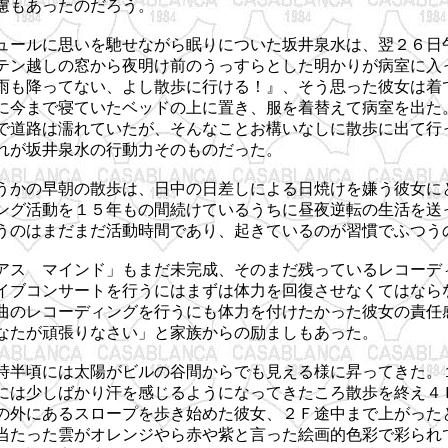
慮もあったのだろう。
ュールに思いを馳せながら眠りについた坂井泉水は、翌２６日
テン越しの窓から夜明け前のうっすらとした明かりが病室に入
雨も降ってない、よし散歩に行ける！』、そう思った彼女は着
に今まで寝ていたベッドの上に置き、服を着替えて病室を出た
で道路は濡れていたが、そんなことお構いなしに散歩に出て行
れが坂井泉水の行動力そのものだった。
うかの早朝の散歩は、日中の日差しによる日焼けを嫌う彼女に
ング活動を１５年もの間続けているうちに昼夜逆転の生活を送
うのはまだまだ活動時間であり、起きているのが習慣でふつう
アス マインド」もまだ未完成、そのまだ残っているレコーデ
イブコンサートを行うにはまずは体力を回復させなくてはなら
曲のレコーディングを行うにも体力を付けたかった彼女の責任
なたが頑張りなさい」と家族からの励ましもあった。
時半頃には太陽がビルの谷間からでも見える様に昇ってきた。
には少しばかり汗を感じるようになってきたころ散歩を終え４
の外にあるスロープを歩き始めた彼女、２Ｆ途中まで上がった
当たった雲がオレンジやら赤や紫と言った絵画的色彩で彩られ