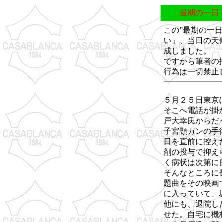
最期の一日
この”最期の一
い」、当日の天
成しました。
ですから筆者の
行為は一切禁止
５月２５日東京
そこへ電話が掛
戸大幸氏からだ
子宮頸ガンの手
日を直前に控え
剤の投与で抑え
く病状は次第に
そんなところに
題曲をその映画
に入っていて、
他にも、退院し
せた。自宅に機