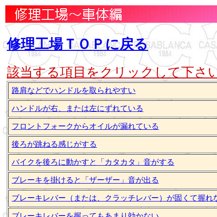
修理工場ＴＯＰに戻る
該当する項目をクリックして下さ
路肩などでハンドルを取られやすい
ハンドルが右、または左にずれている
フロントフォークからオイルが漏れている
後ろが跳ねる感じがする
バイクを後ろに動かすと「カタカタ」音がする
ブレーキを掛けると「ザーザー」音が出る
ブレーキレバー（または、クラッチレバー）が固くて握れ
ブレーキレバーを握ってもあまり効かない