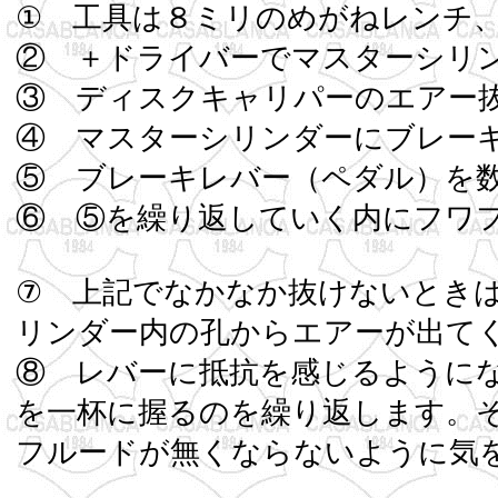
① 工具は８ミリのめがねレン
② ＋ドライバーでマ
③ ディスクキャリパーのエアー
④ マスターシリンダー
⑤ ブレーキレバー（ペダル）を
⑥ ⑤を繰り返して
⑦ 上記でなかなか抜けないとき
リンダー内の孔からエアー
⑧ レバーに抵抗を感じるように
を一杯に握るのを繰り返します。
フルードが無くな