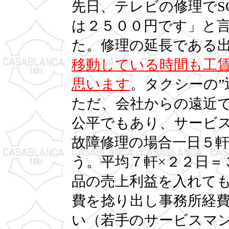
先日、テレビの修理でS
は２５００円です」と
た。修理の延長である
移動している時間も工
思います
。タクシーの”
ただ、会社からの遠近
公平でもあり、サービ
故障修理の場合一日５
う。平均７軒×２２日＝
品の売上利益を入れて
費を捻り出し事務所経
い（若手のサービスマ