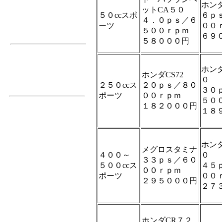
お知らせ
ホンダ
ットCA５０
５０ccスポ
６ｐ
店舗案内
４．０ｐｓ／６
ーツ
００
５００ｒｐｍ
編集日記
６９
５８０００円
増刊号
掲示板
ホン
ホンダCS72
０
メール
２５０ccス
２０ｐｓ／８０
３０
ポーツ
００ｒｐｍ
５０
１８２０００円
１８
ホン
メグロスタミナ
４００～
０
３３ｐｓ／６０
５００ccス
４５
００ｒｐｍ
ポーツ
００
２９５０００円
２７
ホンダCR７２