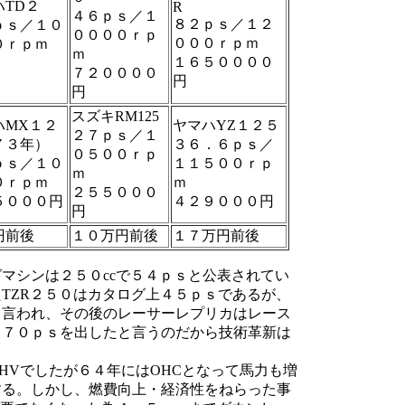
ハTD２
R
４６ｐｓ／１
８２ｐｓ／１２
ｐｓ／１０
００００ｒｐ
０００ｒｐｍ
０ｒｐｍ
ｍ
１６５００００
７２００００
円
円
スズキRM125
ハMX１２
ヤマハYZ１２５
２７ｐｓ／１
７３年）
３６．６ｐｓ／
０５００ｒｐ
ｐｓ／１０
１１５００ｒｐ
ｍ
０ｒｐｍ
ｍ
２５５０００
５０００円
４２９０００円
円
円前後
１０万円前後
１７万円前後
マシンは２５０ccで５４ｐｓと公表されてい
TZR２５０はカタログ上４５ｐｓであるが、
も言われ、その後のレーサーレプリカはレース
～７０ｐｓを出したと言うのだから技術革新は
HVでしたが６４年にはOHCとなって馬力も増
する。しかし、燃費向上・経済性をねらった事