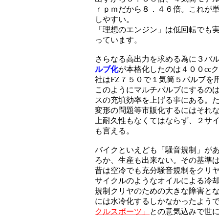
ｒｐｍだから８．４６倍。これが
しやすい。
「理想のエンジン」は低回転でも
っています。
さらなる高出力を求める為に３バル
ルブ化
が本格化したのは４００cc
社はFZ７５０で１気筒５バルブを
このようにマルチバルブにするの
スの充填効率を上げる事にある。
変形の問題等市販化するにはそれ
上耐久性もなくてはならず、２サ
も言える。
バイクといえども「騒音規制」が
ろか、生産も出来ない。その基準は
昔は空冷でも充分騒音規制をクリ
サイクルのようなオイルによる冷
規制クリヤのための大きな障害と
には水冷化するしかなかったよう
クルスポーツ」
との意気込みで世