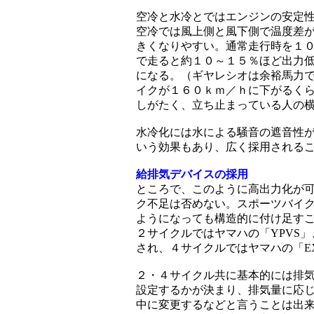
空冷と水冷とではエンジンの安定
空冷では風上側と風下側で温度差
きくなりやすい。通常走行時を１
で走ると約１０～１５％ほど出力
になる。（ギヤレシオは余裕馬力
イクが１６０ｋｍ／ｈに下がるく
しがたく、立ち止まっている人の
水冷化には水による騒音の遮音性
いう効果もあり、広く採用される
給排気デバイスの採用
ところで、このように高出力化が
ク不足は否めない。スポーツバイ
ようになっても構造的に付け足す
２サイクルではヤマハの「YPVS
され、４サイクルではヤマハの「E
２・４サイクル共に基本的には排
設定するかが決まり、排気量に応
中に変更するなどと言うことは出