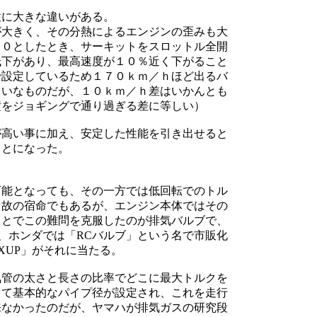
性に大きな違いがある。
が大きく、その分熱によるエンジンの歪みも大
００としたとき、サーキットをスロットル全開
低下があり、最高速度が１０％近く下がること
で設定しているため１７０ｋｍ／ｈほど出るバ
らいなものだが、１０ｋｍ／ｈ差はいかんとも
横をジョギングで通り過ぎる差に等しい）
が高い事に加え、安定した性能を引き出せると
ことになった。
可能となっても、その一方では低回転でのトル
ク故の宿命でもあるが、エンジン本体ではその
ことでこの難問を克服したのが排気バルブで、
」、ホンダでは「RCバルブ」という名で市販化
XUP」がそれに当たる。
気管の太さと長さの比率でどこに最大トルクを
じて基本的なパイプ径が設定され、これを走行
来なかったのだが、ヤマハが排気ガスの研究段