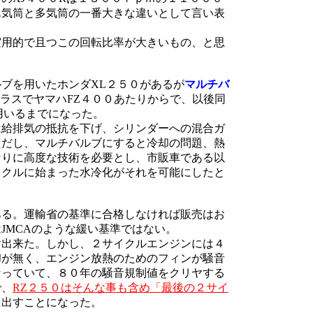
単気筒と多気筒の一番大きな違いとして言い表
実用的で且つこの回転比率が大きいもの、と思
ブを用いたホンダXL２５０があるが
マルチバ
クラスでヤマハFZ４００あたりからで、以後同
用いるまでになった。
は給排気の抵抗を下げ、シリンダーへの混合ガ
ただし、マルチバルブにすると冷却の問題、熱
なりに高度な技術を必要とし、市販車である以
イクルに始まった水冷化がそれを可能にしたと
ある。運輸省の基準に合格しなければ販売はお
JMCAのような緩い基準ではない。
ヤ出来た。しかし、２サイクルエンジンには４
却が無く、エンジン放熱のためのフィンが騒音
なっていて、８０年の騒音規制値をクリヤする
で、
RZ２５０はそんな事も含め「最後の２サイ
に出すことになった。