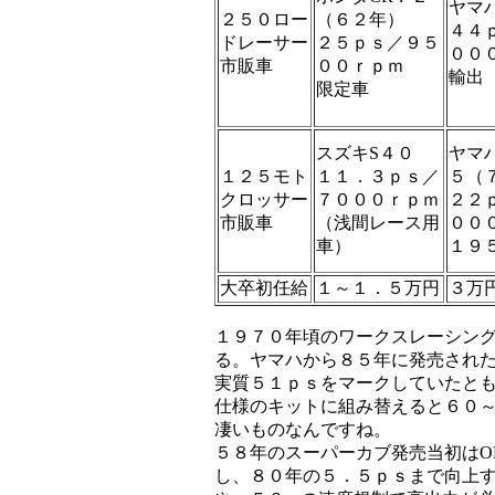
ヤマ
２５０ロー
（６２年）
４４
ドレーサー
２５ｐｓ／９５
００
市販車
００ｒｐｍ
輸出
限定車
スズキS４０
ヤマ
１２５モト
１１．３ｐｓ／
５（
クロッサー
７０００ｒｐｍ
２２
市販車
（浅間レース用
００
車）
１９
大卒初任給
１～１．５万円
３万
１９７０年頃のワークスレーシング
る。ヤマハから８５年に発売された
実質５１ｐｓをマークしていたと
仕様のキットに組み替えると６０
凄いものなんですね。
５８年のスーパーカブ発売当初はO
し、８０年の５．５ｐｓまで向上