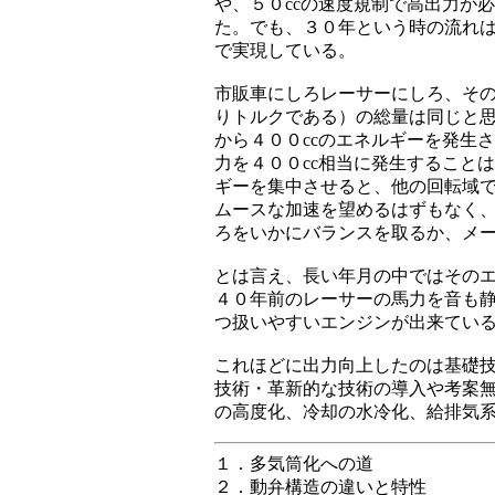
や、５０ccの速度規制で高出力が
た。でも、３０年という時の流れ
で実現している。
市販車にしろレーサーにしろ、そ
りトルクである）の総量は同じと思
から４００ccのエネルギーを発生
力を４００cc相当に発生すること
ギーを集中させると、他の回転域
ムースな加速を望めるはずもなく
ろをいかにバランスを取るか、メ
とは言え、長い年月の中ではその
４０年前のレーサーの馬力を音も
つ扱いやすいエンジンが出来てい
これほどに出力向上したのは基礎
技術・革新的な技術の導入や考案
の高度化、冷却の水冷化、給排気
１．多気筒化への道
２．動弁構造の違いと特性