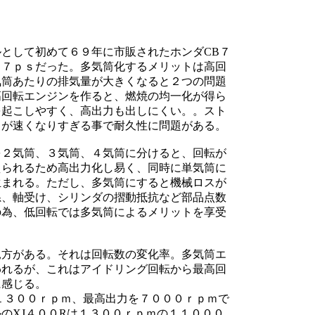
として初めて６９年に市販されたホンダCB７
６７ｐｓだった。多気筒化するメリットは高回
気筒あたりの排気量が大きくなると２つの問題
高回転エンジンを作ると、燃焼の均一化が得ら
を起こしやすく、高出力も出しにくい。。スト
ドが速くなりすぎる事で耐久性に問題がある。
を２気筒、３気筒、４気筒に分けると、回転が
えられるため高出力化し易く、同時に単気筒に
生まれる。ただし、多気筒にすると機械ロスが
系、軸受け、シリンダの摺動抵抗など部品点数
の為、低回転では多気筒によるメリットを享受
見方がある。それは回転数の変化率。多気筒エ
われるが、これはアイドリング回転から最高回
に感じる。
１３００ｒｐｍ、最高出力を７０００ｒｐｍで
のXJ４００Rは１３００ｒｐｍの１１０００