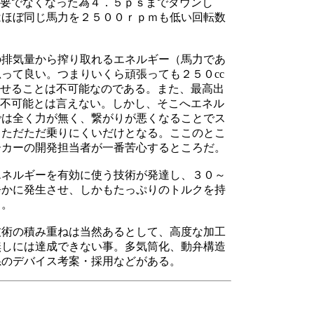
必要でなくなった為４．５ｐｓまでダウンし
はほぼ同じ馬力を２５００ｒｐｍも低い回転数
の排気量から搾り取れるエネルギー（馬力であ
って良い。つまりいくら頑張っても２５０cc
させることは不可能なのである。また、最高出
は不可能とは言えない。しかし、そこへエネル
では全く力が無く、繋がりが悪くなることでス
、ただただ乗りにくいだけとなる。ここのとこ
ーカーの開発担当者が一番苦心するところだ。
エネルギーを有効に使う技術が発達し、３０～
静かに発生させ、しかもたっぷりのトルクを持
る。
技術の積み重ねは当然あるとして、高度な加工
無しには達成できない事。多気筒化、動弁構造
系のデバイス考案・採用などがある。