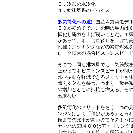
３．冷却の水冷化
４．給排気系のデバイス
多気筒化への道
は国産４気筒モデル
５０が初めてで、この時の馬力は
転化し馬力を上げ易いことだ。１
があって、ボア（直径）を上げて
れ難くノッキングなどの異常燃焼
ローク拡大の場合ピストンスピー
そこで、同じ排気量でも、気筒数
上がってもピストンスピードが抑
比べ振動を軽減できるメリットも
増える欠点を持つ。つまり、動弁
の増加とともに抵抗も増える。そ
出来ない。
多気筒化のメリットをもう一つの
ンジンはよく「伸びがある」と言
転までの比率が高いのでそのよう
ヤマハのSR４００はアイドリング
出すから５．３８倍、４気筒モデル