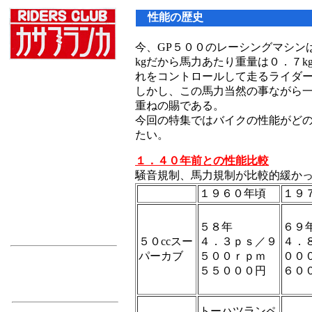
性能の歴史
今、GP５００のレーシングマシン
kgだから馬力あたり重量は０．７k
れをコントロールして走るライダ
ＴＯＰ
しかし、この馬力当然の事ながら
重ねの賜である。
開発物語
今回の特集ではバイクの性能がど
特集バックナンバー
たい。
総合目次
１．４０年前との性能比較
騒音規制、馬力規制が比較的緩か
自転車
１９６０年頃
１９
二輪車
５８年
６９
中古車
５０ccスー
４．３ｐｓ／９
４．
パーカブ
５００ｒｐｍ
００
■ 通信販売店 ■
５５０００円
６０
修理工場
トーハツランペ