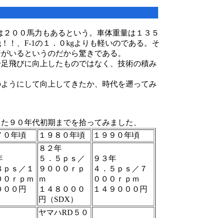
は２００馬力もあるという。車体重量は１３５
g！！、F-1の１．０kgよりも軽いのである。そ
ーがいるというのだから驚きである。
一足飛びに向上したものではなく、技術の積み
のようにして向上してきたか、時代を遡ってみ
った９０年代初期までを拾ってみました、
７０年頃
１９８０年頃
１９９０年頃
８２年
年
５．５ｐｓ／
９３年
８ｐｓ／１
９０００ｒｐ
４．５ｐｓ／７
００ｒｐｍ
ｍ
０００ｒｐｍ
０００円
１４８０００
１４９０００円
円（SDX）
ヤマハRD５０