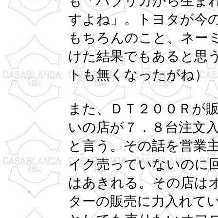
も「パブリカから生ま
すよね」。トヨタが今
もちろんのこと、ネー
けた結果でもあると思
トも無くなったがね）
また、ＤＴ２００Ｒが
いの店が７．８台注文
と言う。その話を営業
イク売っていないのに
はあきれる。その店は
ターの販売に力入れて