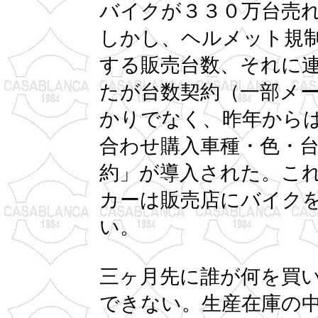
バイクが３３０万台売
しかし、ヘルメット規
する販売台数、それに
たが台数契約（一部メ
かりでなく、昨年から
合わせ購入車種・色・
約」が導入された。こ
カーは販売店にバイク
い。
三ヶ月先に誰が何を買
できない。生産在庫の