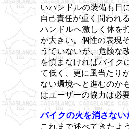
いハンドルの装備も目
自己責任が重く問われ
ハンドルへ激しく体を
が大きい。個性の表現
うていないが、危険な
を慎まなければバイク
て低く、更に風当たり
ない環境へと進むのか
はユーザーの協力は必
バイクの火を消さない
これまで述べてきたよ