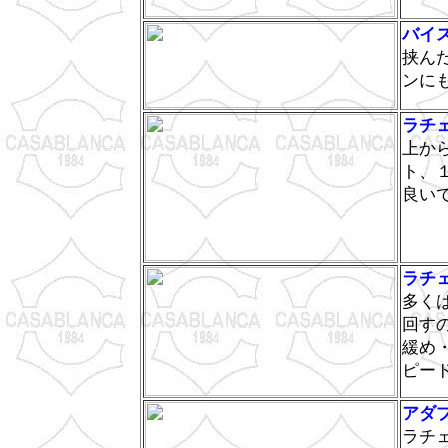
バイ
挟ん
ンに
ラチ
上か
ト、
良い
ラチ
多く
回す
緩め
ピー
アダ
ラチ