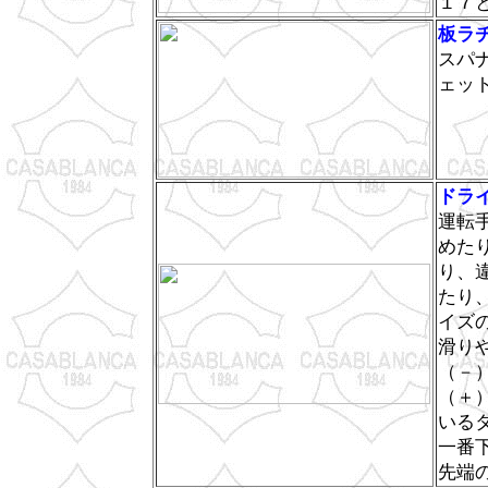
１７
板ラ
スパ
ェッ
ドラ
運転
めた
り、
たり
イズ
滑り
（－
（＋
いる
一番
先端