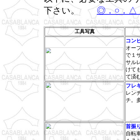
下さい。
◎．○．△
工具写真
コン
オー
で１
サル
けて
て済
フレ
レン
チ。
首振
自転