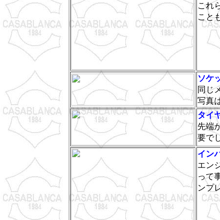
これ
こと
ソケ
同じ
写真
タイ
先端
要で
イン
エン
って
ンプ