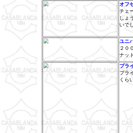
オフ
チェ
しょ
いで
ユニ
２０
ナッ
プラ
プラ
くら