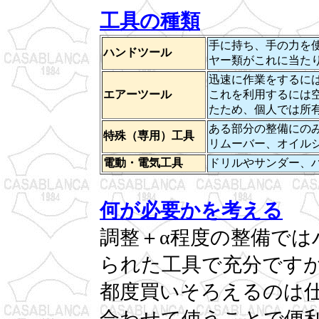
工具の種類
手に持ち、手の力を
ハンドツール
ヤー類がこれに当た
迅速に作業をするに
エアーツール
これを利用するには
たため、個人では所
ある部分の整備にの
特殊（専用）工具
リムーバー、オイル
電動・電気工具
ドリルやサンダー、
何が必要かを考える
調整＋α程度の整備では
られた工具で充分です
都度買いそろえるのは
合わせて使うことで便