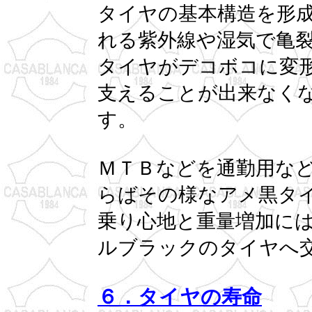
タイヤの基本構造を形
れる紫外線や湿気で亀
タイヤがデコボコに変
支えることが出来なく
す。
ＭＴＢなどを通勤用な
らばその様なアメ黒タ
乗り心地と重量増加に
ルブラックのタイヤへ
６．タイヤの寿命