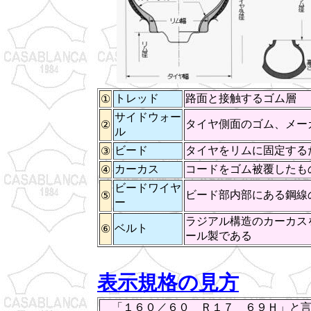
トレッド
路面と接触するゴム層
①
サイドウォー
タイヤ側面のゴム、メー
②
ル
ビード
タイヤをリムに固定する
③
カーカス
コードをゴム被覆したも
④
ビードワイヤ
ビード部内部にある鋼線
⑤
ー
ラジアル構造のカーカス
ベルト
⑥
ール製である
表示規格の見方
「１６０／６０ Ｒ１７ ６９Ｈ」と言