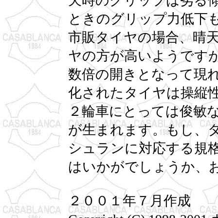
天時のグリップは劣る
ときのグリップ力低下
市販タイヤの場合、晴
ヤの方が高いようです
数倍の開きとなって現
化されたタイヤは操縦
２輪車にとっては俊敏
が生まれます。もし、
シュランに対応する規
はいかがでしょうか、
２００１年７月作成