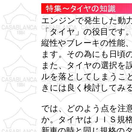
エンジンで発生した動
「タイヤ」の役目です
縦性やブレーキの性能
ます。その為にも日頃
また、タイヤの選択を
ルを落としてしまうこ
きには良く検討してみ
では、どのよう点を注
か。タイヤはＪＩＳ規
新車の時と同じ規格の