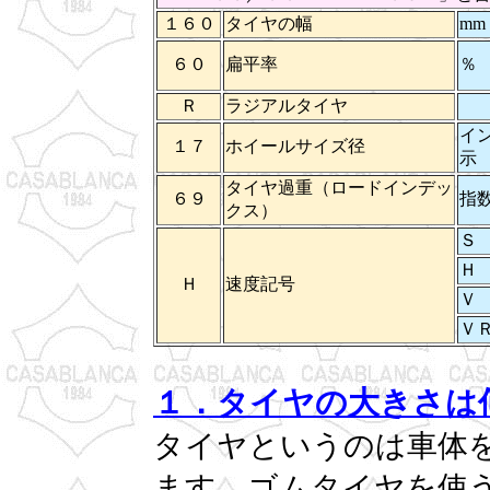
１６０
タイヤの幅
mm
６０
扁平率
％
Ｒ
ラジアルタイヤ
イ
１７
ホイールサイズ径
示
タイヤ過重（ロードインデッ
６９
指
クス）
Ｓ
Ｈ
Ｈ
速度記号
Ｖ
ＶＲ
１．タイヤの大きさは
タイヤというのは車体
ます。ゴムタイヤを使