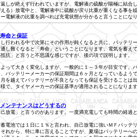
り返しが絶えず行われていますが、電解液の硫酸が陽極に結合
増える）放電中と、電解液中に硫酸が戻り比重が重くなる事を
リー電解液の比重を調べれば充電状態が分かると言うことにな
寿命と保証
返し行われる中で次第にその作用が鈍くなると共に、バッテリ
を通し難くなると「寿命」ということになります。電気を蓄え
部抵抗」と言うと不思議な感じですが、後の項で説明します。
によって大きく変化しますが、一般的に１～３年が目安です。
も、バッテリーメーカーの保証期間は６ヶ月となっているよう
ヶ月を越えてバッテリーが不良となっても保証を受けることは
同様で、タイヤメーカーの保証基準が適用されることになりま
メンテナンスはどうするの
自己放電」と言うのがあります。一度満充電しても時間の経過
鉛蓄電池では１日に１％と言われ、自己放電に強いＭＦバッテ
。それから、特に車に言えることですが、夏場はバッテリーへ