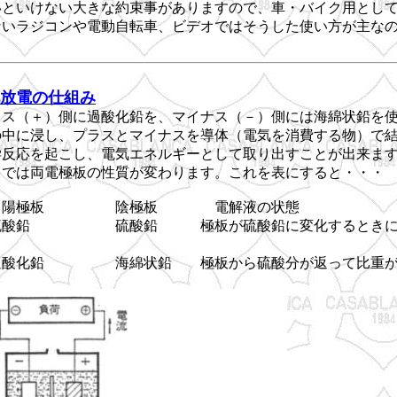
いといけない大きな約束事がありますので、車・バイク用とし
ないラジコンや電動自転車、ビデオではそうした使い方が主な
放電の仕組み
ラス（＋）側に過酸化鉛を、マイナス（－）側には海綿状鉛を
の中に浸し、プラスとマイナスを導体（電気を消費する物）で
学反応を起こし、電気エネルギーとして取り出すことが出来ま
中では両電極板の性質が変わります。これを表にすると・・・
 陰極板 電解液の状態
鉛 硫酸鉛 極板が硫酸鉛に変化するときに水
化鉛 海綿状鉛 極板から硫酸分が返って比重が