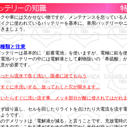
イクや車には欠かせない物ですが、メンテナンスを怠っている
バイクに使われているバッテリーを基本に、車用バッテリーや
いきましょう。
種類と注意
バッテリーは基本的に「鉛蓄電池」を使いますが、電極に鉛を
蓄電池バッテリーの中には電解液として劇物扱いの「希硫酸」
注意が必要です。
入ったら流水で良く洗い、医者に診てもらう
らすぐに水洗いする。放っておくと穴が開きます。
ついたらすぐに洗い流す事。メッキ部分が酸に侵されてはがれ
えず繰り返し、セルを回したりライトを点けたり大電流を流す
いようです。
池のデメリットは「電解液が減る」と言うことです。充放電時
生するので、これを逃がすための空気穴から水分が徐々に抜け