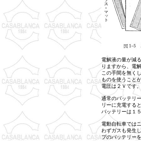
電解液の量が減
りますから、電
この手間を無く
ものを使うこと
電圧は２Ｖです
通常のバッテリ
リーに充電する
バッテリーは１
電動自転車では
わずガスも発生
プのバッテリー