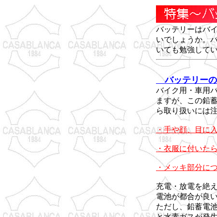
バッテリーはバ
いでしょうか。
いても勉強して
バッテリーの
バイク用・車用
ますが、この鉛
ら取り扱いには
・手や顔、目に
・衣服に付いた
・メッキ部分に
充電・放電を絶
電池が都合が良
ただし、鉛蓄電
と水素ガスが発