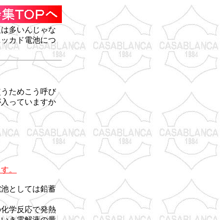
人は多いんじゃな
ニッカド電池につ
使うためこう呼び
が入っていますか
ます。
電池としては鉛蓄
の化学反応で発熱
ていき電解液の量