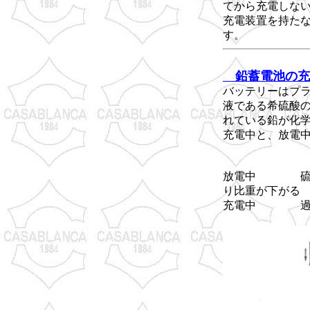
てから充電しな
充電装置を持た
す。
鉛蓄電池の充
バッテリーはプ
液である希硫酸
れている鉛が化
充電中と、放電
陽極板
放電中 硫酸
り比重が下がる
充電中 過酸