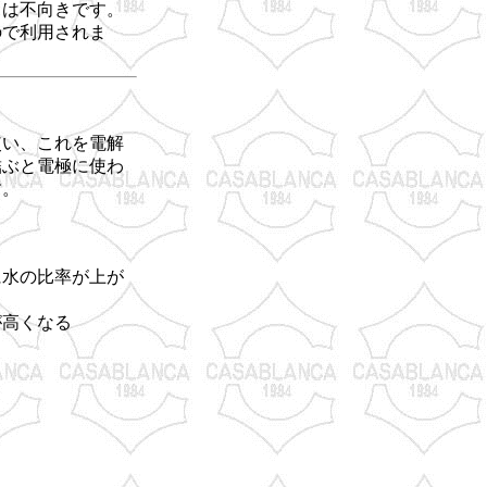
ては不向きです。
ので利用されま
使い、これを電解
結ぶと電極に使わ
す。
の比率が上が
高くなる