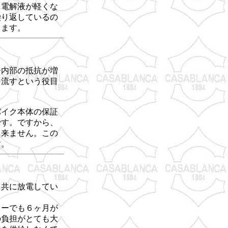
し電解液が軽くな
繰り返しているの
ります。
ー内部の抵抗が増
て流すという役目
バイク本体の保証
です。ですから、
出来ません。この
す。
と共に放電してい
リーでも６ヶ月が
の負担がとても大