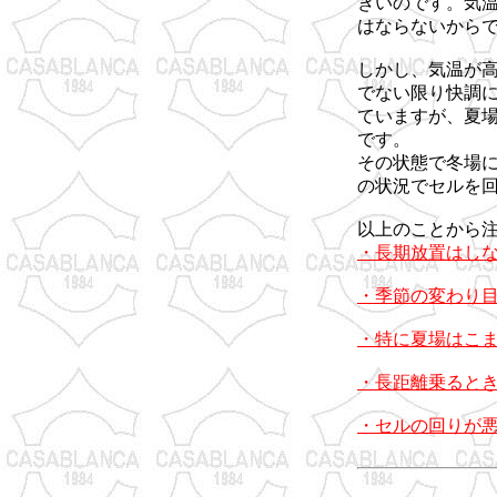
きいのです。気
はならないから
しかし、気温が
でない限り快調
ていますが、夏
です。
その状態で冬場
の状況でセルを
以上のことから
・長期放置はし
・季節の変わり
・特に夏場はこ
・長距離乗ると
・セルの回りが