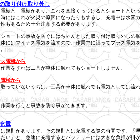
の取り付け取り外し
＋電極と－電極があり、これを直接くっつけるとショートとい
。時にはこれが火災の原因になったりもするし、充電中は水素
険性もあるため十分注意する必要があります。
なショートの事故を防ぐにはちゃんとした取り付け取り外しの
車体にはマイナス電気を流すので、作業中に誤ってプラス電気
す。
ナス電極から
す作業をすれば工具が車体に触れてもショートしません。
ス電極から
を取っていないうちは、工具が車体に触れても電気としては流
。
で作業を行うと事故を防ぐ事ができます。
充電
には規則があります。その規則とは充電する際の時間です。「
いたい」と、急速に充電するとバッテリーには大きな負担が掛