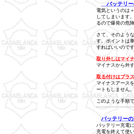
バッテリー
電気というのは
してしまいます
るので爆発の危
さて、そのよう
す。ポイントは
すればいいので
取り外しはマイ
マイナスから外
取る付けはプラ
マイナスアース
ートもしません
このような手順
バッテリーの
バッテリー充電
充電を終えて使