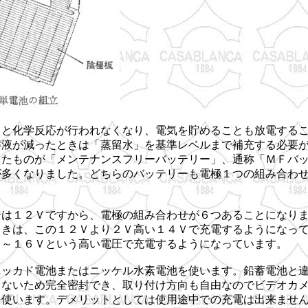
ると化学反応が行われなくなり、電気を貯めることも放電する
解液が減ったときは「蒸留水」を基準レベルまで補充する必要
したものが「メンテナンスフリーバッテリー」、通称「ＭＦバ
が多くなりました。どちらのバッテリーも電極１つの組み合わ
。
ーは１２Ｖですから、電極の組み合わせが６つあることになり
ときは、この１２Ｖより２Ｖ高い１４Ｖで充電するようになっ
５～１６Ｖという高い電圧で充電するようになっています。
ニッカド電池またはニッケル水素電池を使います。鉛蓄電池と
しないため完全密封でき、取り付け方向も自由なのでビデオカ
を使います。デメリットとしては使用途中での充電は出来ませ