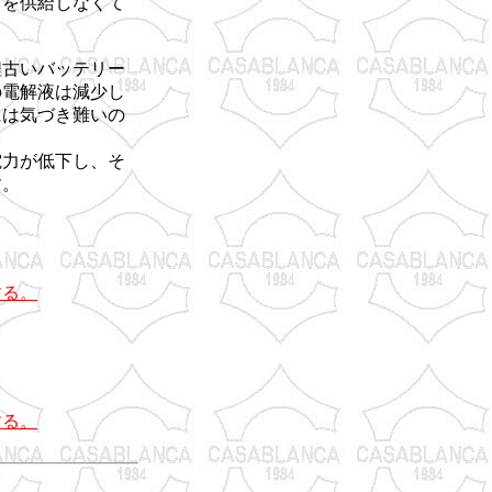
力を供給しなくて
程古いバッテリー
の電解液は減少し
には気づき難いの
電力が低下し、そ
す。
する。
する。