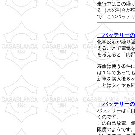
走行中はこの繰
る（水の割合が
で、このバッテ
バッテリーの
化学反応が繰り
えることで電気
を考えると「内
寿命は使う条件
は１年であって
新車を購入後６
ことはタイヤも
バッテリーの
バッテリーは「
くのです。
この自己放電、
限度のようです