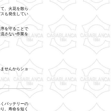
って、火花を散ら
ガスも発生してい
順序を守ることで
を流さない作業を
れませんからショ
早くバッテリーの
かり、寿命を短く