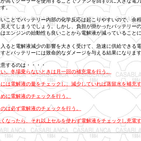
温が高くクーラーを使用することでファンを回すのに大きな電
です。
高いことでバッテリー内部の化学反応は起こりやすいので、余
に見えてしまうでしょう。しかし、負担が掛かったバッテリー
場はエンジンの始動性も良いことから電解液が減っていること
に入ると電解液減少の影響を大きく受けて、急速に供給できる
回すとバッテリーには致命的なダメージを与える結果になりま
注意するのは・・・・
ない。冬場乗らないときは月一回の補充電を行う。
目には電解液の量をチェックし、減少していれば蒸留水を補充
まめに電解液のチェックを行う。
きのは必ず電解液のチェックを行う。
悪くなったら、それ以上セルを使わず電解液をチェックし充電