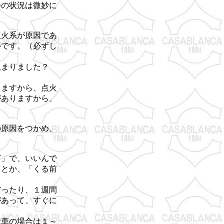
つの状況は微妙に
点火系が原因であ
ルです。（必ずし
止まりました？
。
じますから、点火
がありますから、
の原因をつかめ、
ど」で、いいんで
」とか、「くる前
だったり、１週間
があって、すぐに
転車の場合は１～