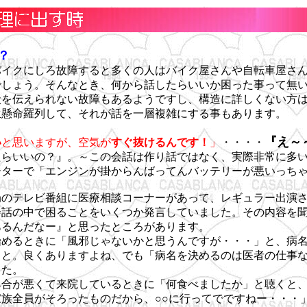
？
バイクにしろ故障すると多くの人はバイク屋さんや自転車屋さ
でしょう。そんなとき、何から話したらいいか困った事って無
状を伝えられない故障もあるようですし、構造に詳しくない方
生懸命羅列して、それが話を一層複雑にする事もあります。
『え～
い
と思いますが、空気が
すぐ抜けるんです！
」
・・・・
たらいいの？』。～この会話は作り話ではなく、実際非常に多
ーターで「エンジンが掛からんばってんバッテリーが悪いっち
局のテレビ番組に医療相談コーナーがあって、レギュラー出演
会話の中で困ることをいくつか発言していました。その内容を
あるんだなー』と思ったところがあります。
始めるときに「風邪じゃないかと思うんですが・・・」と、病
こと。良くありますよね、でも「病名を決めるのは医者の仕事
した。
具合が悪くて来院しているときに「何食べましたか」と聴くと
族全員がそろったものだから、○○に行ってでですねー・・・