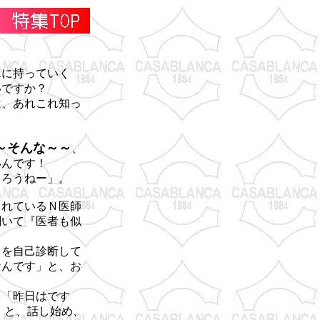
んに持っていく
いですか？
は、あれこれ知っ
～そんな～～
、
いんです！
ゃろうねー」。
されているＮ医師
聞いて『医者も似
名を自己診断して
なんです」と、お
、「昨日はです
」と、話し始め、