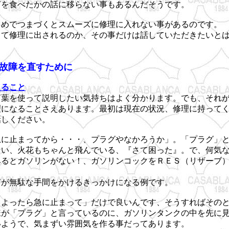
何を食べたかの話に移らない事もあるんだそうです。
じめでつまづくとスムーズに修理に入れない事があるのです。
って修理に出されるのか、その事だけは話していただきたいと
故障を直すために
えること
言葉を使って説明したい気持ちはよく分かります。でも、それ
理になることさえあります。最初は現在の状況、修理に持って
話しください。
急に止まってから・・・、プラグやなかろうか」。「プラグ」
ない、火花もちゃんと飛んでいる、『さて困った』。で、何気
みるとガソリンがない！、ガソリンコックをＲＥＳ（リザーブ
言が無駄な手間をかけるきっかけになる例です。
りよったら急に止まって」だけで良いんです、そうすればその
様が「プラグ」と言っているのに、ガソリンタンクの中を先に
いようで、気まずい雰囲気を作る事だってあります。