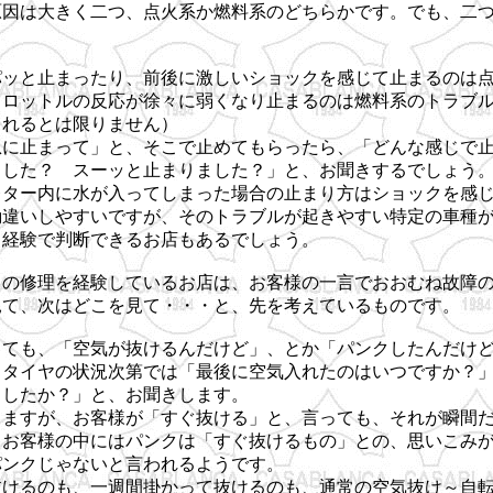
原因は大きく二つ、点火系か燃料系のどちらかです。でも、二
パッと止まったり、前後に激しいショックを感じて止まるのは
スロットルの反応が徐々に弱くなり止まるのは燃料系のトラブ
されるとは限りません）
急に止まって」と、そこで止めてもらったら、「どんな感じで
ました？ スーッと止まりました？」と、お聞きするでしょう
レター内に水が入ってしまった場合の止まり方はショックを感
勘違いしやすいですが、そのトラブルが起きやすい特定の車種
と経験で判断できるお店もあるでしょう。
くの修理を経験しているお店は、お客様の一言でおおむね故障
見て、次はどこを見て・・・と、先を考えているものです。
しても、「空気が抜けるんだけど」、とか「パンクしたんだけ
、タイヤの状況次第では「最後に空気入れたのはいつですか？
ましたか？」と、お聞きします。
りますが、お客様が「すぐ抜ける」と、言っても、それが瞬間
、お客様の中にはパンクは「すぐ抜けるもの」との、思いこみ
パンクじゃないと言われるようです。
抜けるのも、一週間掛かって抜けるのも、通常の空気抜け～自