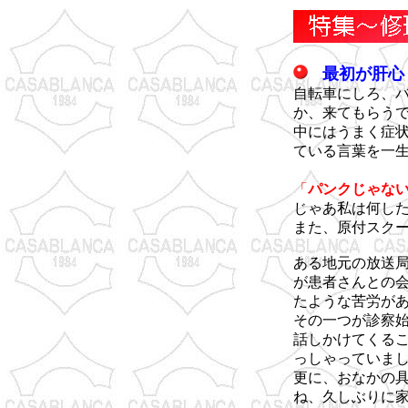
最初が肝心
自転車にしろ、
か、来てもらう
中にはうまく症
ている言葉を一
「
パンクじゃな
じゃあ私は何し
また、原付スク
ある地元の放送
が患者さんとの
たような苦労が
その一つが診察
話しかけてくる
っしゃっていま
更に、おなかの
ね、久しぶりに家