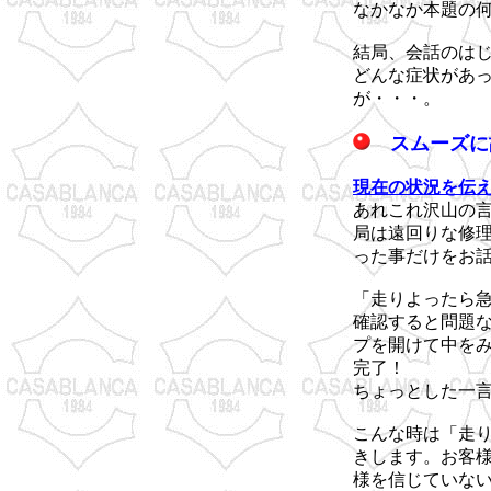
なかなか本題の
結局、会話のは
どんな症状があ
が・・・。
スムーズに
現在の状況を伝
あれこれ沢山の
局は遠回りな修
った事だけをお
「走りよったら
確認すると問題
プを開けて中を
完了！
ちょっとした一
こんな時は「走
きします。お客
様を信じていな