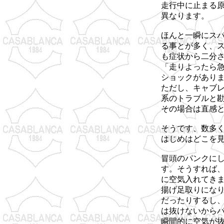
走行中に止まる
異なります。
ほんと一瞬にス
る事とが多く、
も症状から二分
「走りよったら
ショックがあり
ただし、キャブ
系のトラブルと
その場合は直感
そうです、数多
はじめはどこを
冒頭のパンクに
す。そうすれば
に空気入れてき
揚げ足取りにな
だったりするし
は抜けないから
瞬間的に空気が