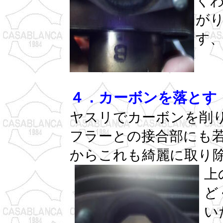
く
が
す
４．カーボンを落とす
ヤスリでカーボンを削
フラーとの接合部にも
からこれも綺麗に取り
上
ど
い