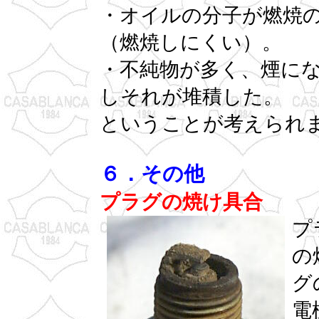
・オイルの分子が燃焼
（燃焼しにくい）。
・不純物が多く、煙に
しそれが堆積した。
ということが考えられ
６．その他
プラグの焼け具合
プ
の
グ
電