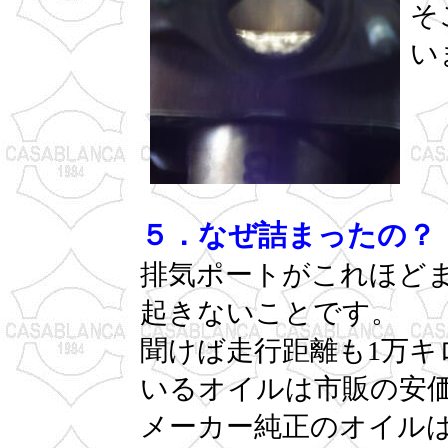
そ
い
５．なぜ詰まったの？
排気ポートがこれほど
起きないことです。
聞けば走行距離も1万キ
いるオイルは市販の安
メーカー純正のオイル