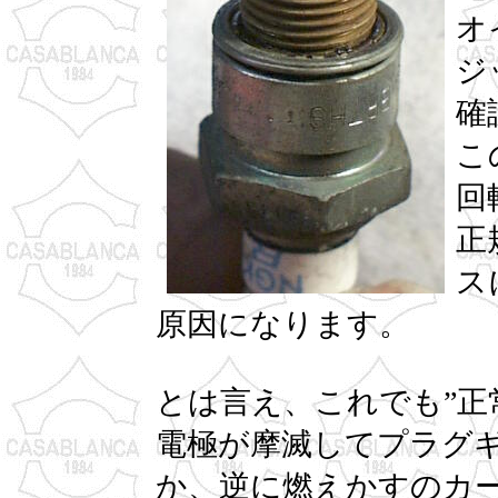
オ
ジ
確
こ
回
正
ス
原因になります。
とは言え、これでも”正
電極が摩滅してプラグ
か、逆に燃えかすのカ