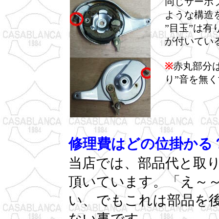
同じサーボ
ような構造
”目玉”は
が付いてい
※
赤丸部分
り”音を無
修理費はどの位掛かる
当店では、部品代と取
頂いています。「え～
い、でもこれは部品を
ない事です。