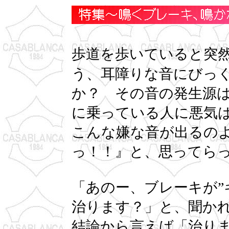
歩道を歩いていると突
う、耳障りな音にびっ
か？ その音の発生源
に乗っている人に悪気
こんな嫌な音が出るの
っ！！』と、思ってら
「あのー、ブレーキが”
治ります？」と、聞か
結論から言えば「治り