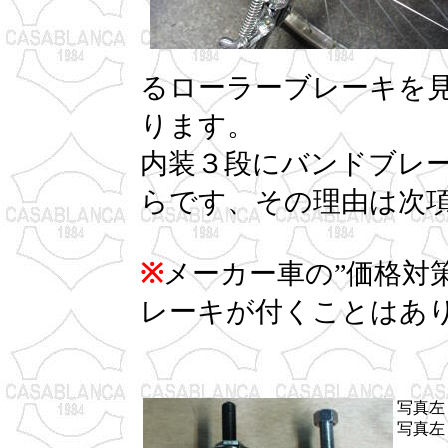
るローラーブレーキを見
ります。
内装３段にバンドブレ
らです、その理由は次
※
メーカー車の”価格対
レーキが付くことはあ
写真左
写真左