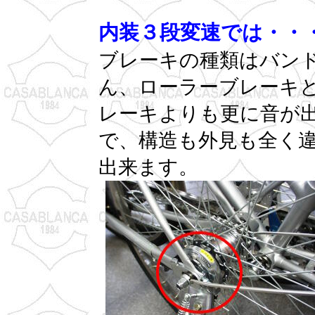
内装３段変速では・・
ブレーキの種類はバン
ん、ローラーブレーキ
レーキよりも更に音が
で、構造も外見も全く
出来ます。