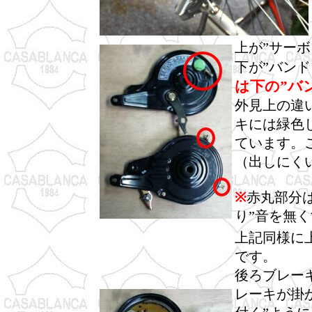
上が”サーボ
下が”バン
は下の”バ
外見上の違
キには緑色
ています。
（出しにく
※
赤丸部分
り”音を無
上記同様に
です。
後ろブレー
レーキが掛