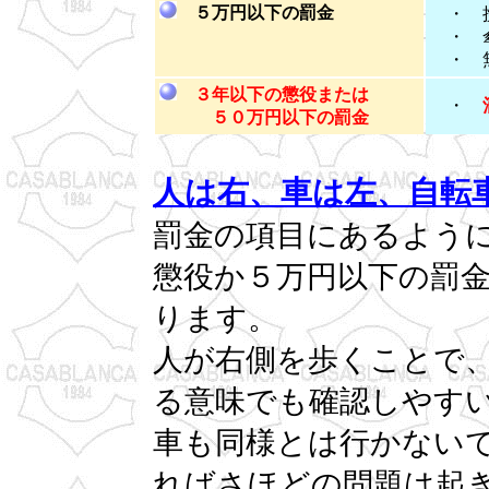
５万円以下の罰金
・ 携
・ 傘
・ 
３年以下の懲役または
・
５０万円以下の罰金
人は右、車は左、自転
罰金の項目にあるよう
懲役か５万円以下の罰
ります。
人が右側を歩くことで
る意味でも確認しやす
車も同様とは行かない
ればさほどの問題は起