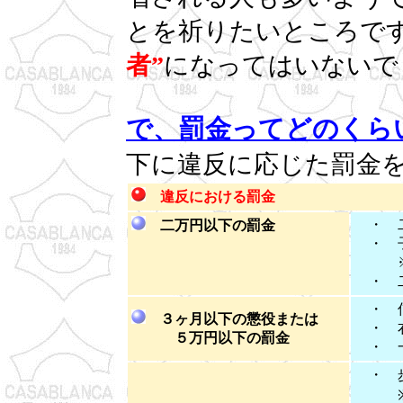
とを祈りたいところで
者”
になってはいないで
で、罰金ってどのくら
下に違反に応じた罰金
違反における罰金
・ 
二万円以下の罰金
・ 子
※６
・ 二
・ 
３ヶ月以下の懲役または
・ 
５万円以下の罰金
・ 一
・ 
※「自