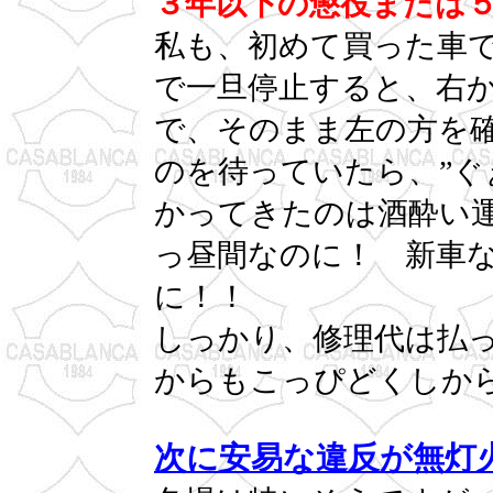
３年以下の懲役または
私も、初めて買った車
で一旦停止すると、右
で、そのまま左の方を
のを待っていたら、”ぐ
かってきたのは酒酔い
っ昼間なのに！ 新車
に！！
しっかり、修理代は払
からもこっぴどくしか
次に安易な違反が無灯