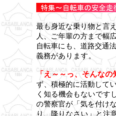
最も身近な乗り物と言
人、ご年輩の方まで幅
自転車にも、道路交通
義務があります。
「え～～っ、そんなの
ず、積極的に活動して
く知る機会もないです
の警察官が「気を付け
り、降りなさい」と注