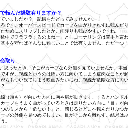
で転んだ経験有りますか？
見ていましたか？ 記憶をたどってみませんか。
いろです。オーバースピードでカーブを曲がりきれずに転んだ
ぎたためにスリップしたとか、雨降りも転びやすいですね。
の途中でフラフラするのよねー」と、コーナリングは苦手と言
、基本を守ればそんなに難しいことでは有りません、ただ一つ
命取り
、思ったとき、そこがカーブなら外側を見ていませんか。本当
のですが、視線というのは怖い方に向いてしまう皮肉なことが
ながらもつい観てしまう映画みたいにね。視線が危険な方に向
か？
視線（頭も）が向いた方向に胸や肩が動きます、するとハンド
。カーブをうまく曲がっているときは走りたい方向に「目」が
一つのミスから「危ない！」と、感じるとどこへ転んだりぶつ
カーブの外側を見つめてしまい、目がそこから離れず、結局は
まう。