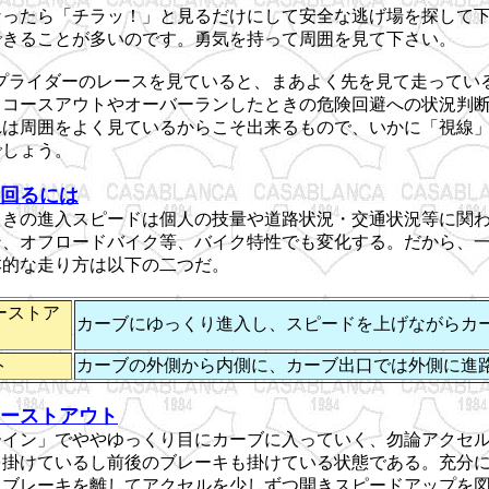
なったら「チラッ！」と見るだけにして安全な逃げ場を探して
できることが多いのです。勇気を持って周囲を見て下さい。
ップライダーのレースを見ていると、まあよく先を見て走ってい
。コースアウトやオーバーランしたときの危険回避への状況判
れは周囲をよく見ているからこそ出来るもので、いかに「視線
でしょう。
回るには
ときの進入スピードは個人の技量や道路状況・交通状況等に関
ン、オフロードバイク等、バイク特性でも変化する。だから、
本的な走り方は以下の二つだ。
ーストア
カーブにゆっくり進入し、スピードを上げながらカ
ト
カーブの外側から内側に、カーブ出口では外側に進
ーストアウト
ーイン」でややゆっくり目にカーブに入っていく、勿論アクセ
を掛けているし前後のブレーキも掛けている状態である。充分
トブレーキを離してアクセルを少しずつ開きスピードアップを