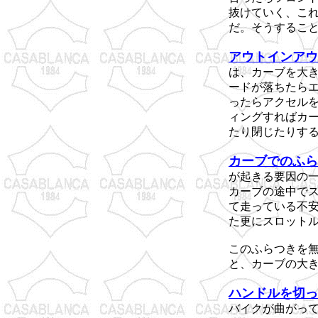
抜けていく、こ
だ。そうするこ
アウトインアウ
は、カーブを大
ードが落ちたら
ったらアクセル
ィングすればカ
たり閉じたりす
カーブでのふら
が起きる要因の
カーブの途中で
て走っている不
た更にスロット
このふらつきを
と、カーブの大
ハンドルを切っ
バイクが曲がっ