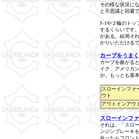
その様な状況に
と不思議と回避
F-1や２輪のト
するくらいです
がある。結局そ
かりいただける
カーブをうまく
カーブを曲がる
イク、アメリカ
が、もっとも基
スローインファ
ウト
アウトインアウ
スローインファ
それは、「スロ
ンジンブレーキ
合ったらフロン