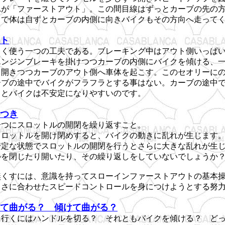
れが「ファーストアウト」。この間目線はずっとカーブの先の
とで体は自ずとカーブの内側に向きバイクもその方向へ走って
ト
きく使う一つの工夫である。ブレーキング中はアウト側いっぱ
エンジンブレーキを掛けつつカーブの内側にバイクを傾ける、
を開きつつカーブのアウト側へ車体を起こす。このセオリーに
ーブの途中でバイクがフラフラとする事はない。カーブの途中
るとバイクは不安定になりやすいのです。
つき
一つにスロットルの開閉を繰り返すこと。
スロットルを開け閉めすると、バイクの動きに乱れが生じます
安定な状態でスロットルの開閉を行うとさらに大きな乱れが生
ルを閉じたり開いたり、その繰り返しをしていないでしょうか
無くすには、意識を持ってスローインファーストアウトの基本
きさに合わせたスピードコントロールを身につけようとする努
て曲がる？ 傾けて曲がる？
て行くにはハンドルを切る？ それともバイクを傾ける？ ど