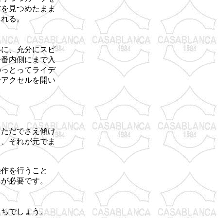
方を見つめたまま
くれる。
いに、充分にスピ
一番内側にまで入
のっとってライデ
でアクセルを開い
。ただでさえ傾け
じ、それが元でま
？
操作を行うこと
力が必要です。
っちでしょう。