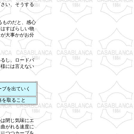
下さい、そうする
るものだと、感心
断はすばらしい物
」が大事かがお分
わるし、ロードバ
一様には言えない
ーブを出ていく
路を取ること
ルは閉じ気味にエ
に曲がれる速度に
図りつつカーブを