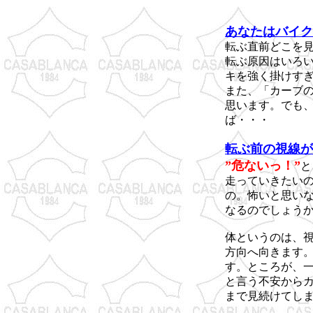
あなたはバイク
転ぶ直前どこを
転ぶ原因はいろ
キを強く掛けす
また、「カーブ
思います。でも
ば・・・
転ぶ前の視線が
”危ないっ！”
と
走っていきたい
の。怖いと思い
なるのでしょう
体というのは、
方向へ向きます
す。ところが、
と言う不安から
まで見続けてし