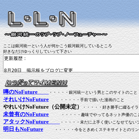
ここは銀河統一という人が何かこう銀河銀河しているところ
好きなだけゆっくりしていって下さい
噂のNoFuture
・・・・・銀河統一という男とこのサイトのこと
それいけNoFuture
・・・・・手前で描いた漫画のこと
やれいけNoFuture（公開未定）
・・・・・好き勝手に綴るイラ
未曾有のNoFuture
・・・・・趣味でやってるネット声優のこ
アタックNoFuture
・・・・・未だに上手く使いこなせてない
明日もNoFuture
・・・・・今をときめくステキサイトとのリン