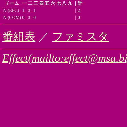
チーム
一
二
三
四
五
六
七
八
九
｜計
N (EFC)
1
0
1
｜2
N (COM)
0
0
0
｜0
番組表
／
ファミスタ
Effect(mailto:effect@msa.bi