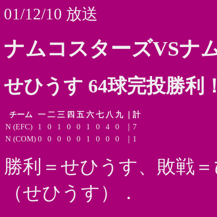
01/12/10 放送
ナムコスターズVSナ
せひうす 64球完投勝利
チーム
一
二
三
四
五
六
七
八
九
｜計
N (EFC)
1
0
1
0
0
1
0
4
0
｜7
N (COM)
0
0
0
0
0
1
0
0
0
｜1
勝利＝せひうす、敗戦＝
（せひうす）．