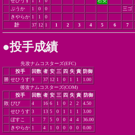
せひうす
1
1
0
右安
ぷうか
1
0
0
三ゴ
きやらか
1
1
0
計
37
12
1
1
2
3
4
5
6
7
●投手成績
先攻ナムコスターズ(EFC)
投手
回数
者
安
三
四
失
責
防御
勝
せひうす
9
37
12
1
0
1
1
1.00
後攻ナムコスターズ(COM)
投手
回数
者
安
三
四
失
責
防御
敗
ぴぴ
4
16
6
1
0
2
2
4.50
せひうす
3
13
5
0
1
1
1
3.00
ぼすこ
1
7
5
0
0
4
4
36.00
きやらか
1
4
1
0
0
0
0
0.00