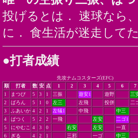
投げるとは． 速球なら
に． 食生活が迷走して
●打者成績
先攻ナムコスターズ(EFC)
順
打者
数
安
点
1
2
3
4
5
6
7
1
まつぴ
5
3
1
三振
遊安1
遊野
三
2
ばろん
5
1
0
左三
左飛
投併
二
3
ふあいか
4
2
1
左犠1
中飛
中三
4
ぱつく
5
2
2
一飛
左安
二ゴ1
5
にやむこ
4
3
0
右安
左安
一直
6
ぎる
4
2
1
三邪
一ゴ
中三