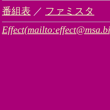
番組表
／
ファミスタ
Effect(mailto:effect@msa.bi