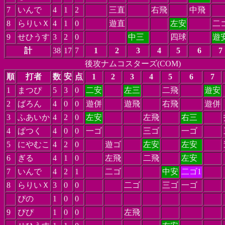
7
いんで
4
1
2
三直
右飛
中飛
8
らりいＸ
4
1
0
遊直
左安
二
9
せひうす
3
2
0
中三
四球
遊
計
38
17
7
1
2
3
4
5
6
7
後攻ナムコスターズ(COM)
順
打者
数
安
点
1
2
3
4
5
6
7
1
まつぴ
5
3
0
二安
左三
二飛
遊安
2
ばろん
4
0
0
遊併
遊飛
右飛
遊併
3
ふあいか
4
2
0
左安
左飛
右三
4
ぱつく
4
0
0
一ゴ
三ゴ
一ゴ
5
にやむこ
4
2
0
遊ゴ
左安
左安
6
ぎる
4
1
0
左飛
二飛
左安
7
いんで
4
2
1
二ゴ
中安
二ゴ1
8
らりいＸ
3
0
0
二ゴ
三ゴ
一ゴ
ぴの
1
0
0
9
ぴぴ
1
0
0
左飛