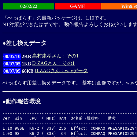
02/02/22
GAME
Win95/
「ぺっぱらす」の最新パッケージは、1.10です。
NT対策ができたはずです。 動作報告よろしくおねがいしま
●差し換えデータ
高村康孝さん：その1
00/05/10
2KB
D-ZAGさん：その1
00/07/05
1KB
D-ZAGさん：wavデータ
00/07/05
66KB
ぺっぱらす用差し換えデータです。 基本は画像ですが、wavや
●動作報告環境
-------------------------------------------------------
Ver. Win   CPU  ( MHz) RAM  お名前（敬称略）: 備考

-------------------------------------------------------
1.10 98SE  K6-2 ( 333) 256  Effect: COMPAQ PRESARIO2
1.00 98    K6-2 ( 333)  64  Effect: COMPAQ PRESARIO2294
