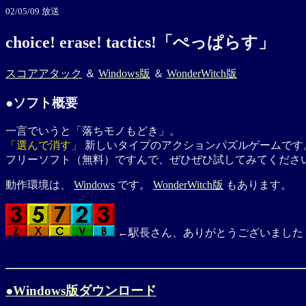
02/05/09 放送
choice! erase! tactics!「ぺっぱらす」
スコアアタック
＆
Windows版
＆
WonderWitch版
●ソフト概要
一言でいうと「落ちモノもどき」。
「選んで消す」
新しいタイプのアクションパズルゲームです
フリーソフト（無料）ですんで、ぜひぜひ試してみてくださ
動作環境は、
Windows
です。
WonderWitch版
もあります。
←駅長さん、ありがとうございました
●Windows版ダウンロード