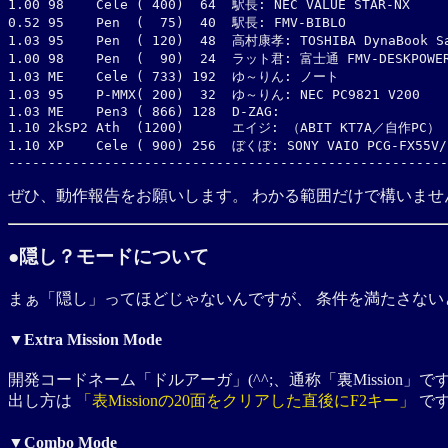
1.00 98    Cele ( 400)  64  駅長: NEC VALUE STAR-NX

0.52 95    Pen  (  75)  40  駅長: FMV-BIBLO

1.03 95    Pen  ( 120)  48  高村康孝: TOSHIBA DynaBook Sa
1.00 98    Pen  (  90)  24  ラット君: 富士通 FMV-DESKPOWER
1.03 ME    Cele ( 733) 192  ゆ～りん: ノート

1.03 95    P-MMX( 200)  32  ゆ～りん: NEC PC9821 V200

1.03 ME    Pen3 ( 866) 128  D-ZAG: 

1.10 2kSP2 Ath  (1200)      エイジ: （ABIT KT7A／自作PC）

1.10 XP    Cele ( 900) 256  ぼくぼ: SONY VAIO PCG-FX55V/B
ぜひ、動作報告をお願いします。 わかる範囲だけで構いませ
●隠し？モードについて
まぁ「隠し」ってほどじゃないんですが、 条件を満たさな
▼Extra Mission Mode
開発コードネーム「ドルアーガ」(^^;、通称「裏Mission」
出し方は
「表Missionの20面をクリアした直後にF2キー」
です
▼Combo Mode