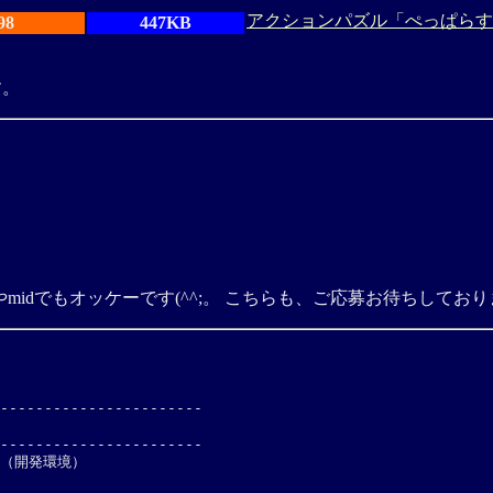
アクションパズル「ぺっぱらす」V
98
447KB
す。
midでもオッケーです(^^;。 こちらも、ご応募お待ちしてお
-----------------------

-----------------------

294（開発環境）
