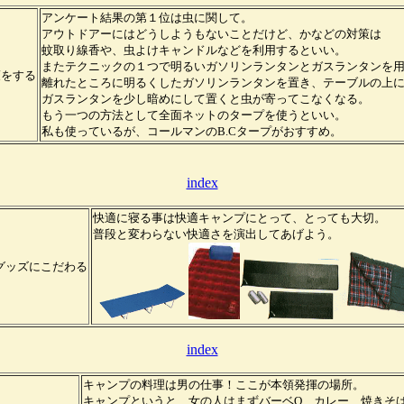
アンケート結果の第１位は虫に関して。
アウトドアーにはどうしようもないことだけど、かなどの対策は
蚊取り線香や、虫よけキャンドルなどを利用するといい。
またテクニックの１つで明るいガソリンランタンとガスランタンを
策をする
離れたところに明るくしたガソリンランタンを置き、テーブルの上
ガスランタンを少し暗めにして置くと虫が寄ってこなくなる。
もう一つの方法として全面ネットのタープを使うといい。
私も使っているが、コールマンのB.Cタープがおすすめ。
index
快適に寝る事は快適キャンプにとって、とっても大切。
普段と変わらない快適さを演出してあげよう。
グッズにこだわる
index
キャンプの料理は男の仕事！ここが本領発揮の場所。
キャンプというと、女の人はまずバーベQ、カレー、焼きそ