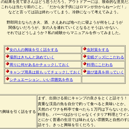
この結果を見て皆さんはどう思うだろう。アウトドアーには、致命的な意見だ
これらは当たり前のこと。「だから女子供にはロマンが分からねーンだ！」
などと言っては話は終わってしまう。冷静になって考えてみよう。
野郎同士ならたき火、酒、さえあれば地べたに寝ようが何をしようが
関係ないだろうが、女の人を連れていくとなるとそうはいかない。
それではどうしようか？私の経験からマニュアルを作ってみました。
女の人の興味を引く話をする
虫対策をする
場所はきちんと決めていく
安眠グッズにこだわる
周りに何があるかチェックしておく
料理にこだわる
キャンプ用具は前もってチェックしておく
遊び道具を持っていく
シチュエーション、いい雰囲気を作る
まず、出掛ける前にキャンプの良さをとくと話そう！
、
貴重な渓流の魚を自分で釣って食べると美味い
とか
天然のイワナを料亭で食べたら１万円は下らないとか
の興味を引く話をする
料理も、バーベQばかりじゃなくイタリア料理とワイ
とにかく普通の生活では味わえない雰囲気と自然のす
話そう。きっと興味を引くだろう。