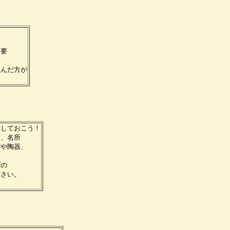
。
必要
選んだ方が
。
クしておこう！
ー、名所
館や陶器、
プの
ださい。