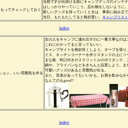
当然ですが出掛ける前にキャンプグッズのメンテ
はしっかりやっていこう。忘れ物をしないように
前もってチェックしておく
新しいグッズを持っていくときは、事前に組み立
当日、もたもたしてると格好悪い。
キャンプリス
index
女の人をキャンプに連れ出すのに一番大事なのは
これにかかってると言ってもいい。
キャンプサイトを格好良くしよう。タープを張り
イス、キッチンコーナーを作りスタンドの上にツ
まな板、蛇口付きの２０リットルのポリタンク、
鍋や、フライパンなどをきちんと設置しよう。ま
可愛いグッズがあると雰囲気が出る。
ション、いい雰囲気を作る
また、音楽があってもいいかも。お酒を飲みなが
なんてのもgood!!
index