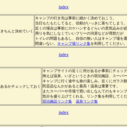
index
キャンプの行き先は事前に細かく決めておこう。
当日もたもたしてると、信頼がいっきに落ちてしまう
近くの場合は事前にロケハンするぐらいの意気込みが
はきちんと決めていく
周りを気にしなくていいフリーの河原などが理想だが
トイレの問題もあるし、自信の無い人はキャンプ場を
間違いない。
キャンプ場リンク集
を利用してください
index
キャンプサイトの近くに何があるか事前にチェッ
例えば温泉、いざというときの宿泊施設、スーパ
キャンプに行く途中も旅の楽しみ。近くにガラス
民芸品なんかがあると最高！温泉は重要です。
があるかチェックしておく
またスーパーや市場で買い出しなんてのもキャン
気分を盛り上げてくれる。リンク集を利用してく
宿泊施設リンク集
温泉リンク集
index