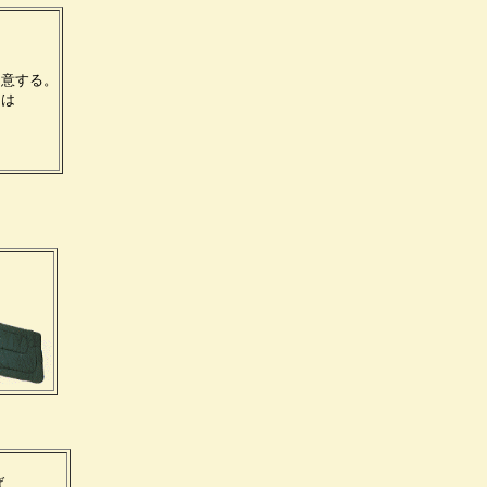
用意する。
には
ば