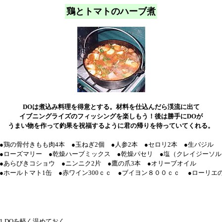
鶏とトマトのハーブ煮
DOは煮込み料理を得意とする。材料を仕込んだら渓流に出て
イブニングライズのフィッシングを楽しもう！後は勝手にDOが
うまい物を作って釣果を祝福するように君の帰りを待っていてくれる。
●鶏の骨付きもも肉4本 ●玉ねぎ2個 ●人参2本 ●セロリ2本 ●生バジル
●ローズマリー ●乾燥ハーブミックス ●乾燥パセリ ●塩（クレイジーソ
●あらびきコショウ ●ニンニク2片 ●鷹の爪3本 ●オリーブオイル
●ホールトマト1缶 ●赤ワイン300ｃｃ ●ブイヨン８００ｃｃ
●ローリエ
1.DOを軽く温めておく。