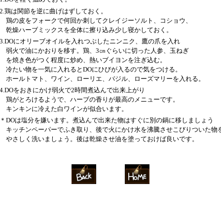
2.鶏は関節を逆に曲げはずしておく。
鶏の皮をフォークで何回か刺してクレイジーソルト、コショウ、
乾燥ハーブミックスを全体に擦り込み少し寝かしておく。
3.DOにオリーブオイルを入れつぶしたニンニク、鷹の爪を入れ
弱火で油にかおりを移す。鶏、3㎝ぐらいに切った人参、玉ねぎ
を焼き色がつく程度に炒め、熱いブイヨンを注ぎ込む。
冷たい物を一気に入れるとDOにひびが入るので気をつける。
ホールトマト、ワイン、ローリエ、バジル、ローズマリーを入れる。
4.DOをおきにかけ弱火で2時間煮込んで出来上がり
鶏がとろけるようで、ハーブの香りが最高のメニューです。
キンキンに冷えた白ワインが似合います。
＊DOは塩分を嫌います。煮込んで出来た物はすぐに別の鍋に移しましょう
キッチンペーパーでふき取り、後で火にかけ水を沸騰させこびりついた物
やさしく洗いましょう。後は乾燥させ油を塗っておけば良いです。