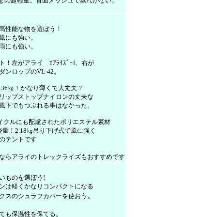
ｋｇの超軽量。背面メッシュで蒸れがない。
高性能な物を選ぼう！
風にも強い。
雨にも強い。
！左がアライ ｴｱﾗｲｽﾞｰⅠ、右が
ンロップのVL-42。
.36㎏！かなり薄くて大丈夫？
リップストップナイロンの丈夫な
風下でもつぶれる事はなかった。
サイクルにも配慮されたポリエステル素材
量！2.18㎏吊り下げ式で風に強く
のテントです
ならアライのトレックライズもおすすめです
いものを選ぼう!
ンは軽くかなりコンパクトになる
。
クスのシュラフカバーを使おう
ても保温性を保てる。