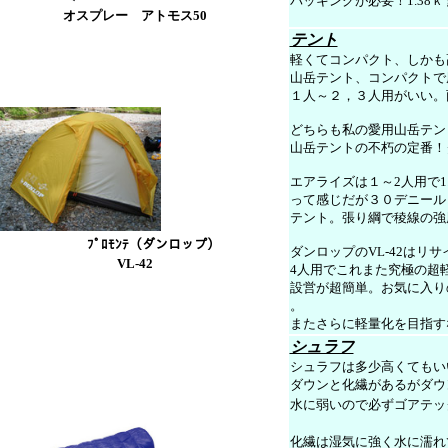
パッキングが必要！1.38
オスプレー アトモス50
テント
軽くてコンパクト、しかも
山岳テント、コンパクトで
１人～２，３人用がいい。
どちらも私の愛用山岳テント
山岳テントの不朽の定番！ダ
エアライズは１～2人用で1
って感じだが３０デニール
テント。張り綱で稜線の強
ﾌﾟﾛﾓﾝﾃ（ダンロップ）
ダンロップのVL-42はリ
VL-42
4人用でこれまた究極の超軽
設営が超簡単。お気に入り
。
またさらに軽量化を目指す
シュラフ
シュラフは多少高くてもい
ダウンと化繊があるがダウ
水に弱いので必ずゴアテッ
化繊は湿気に強く水に濡れ