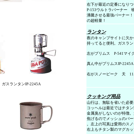
右下が最近の定番になりつ
P-153ウルトラバーナー 
沸騰させる最強バーナー！
の超軽量！
ランタン
夜のキャンプサイトに欠か
持ってると便利。ガスラン
左が
プリムス P-541マ
真ん中がプリムスIP-224
右がスノーピーク 天 11
タン
IP-2245A
クッキング用品
山行は、無駄を省いた必要
コッヘルは最近ではチタン
金属臭がしないのが特徴。
焦げるのでメッシュのバー
。左上の写真は愛用のスノ
右上もチタン製のマグカッ