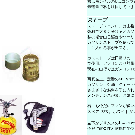
右はモンベルのU.L.コン
最軽量で私も注目していま
ストーブ
ストーブ（コンロ）は山岳
燃料で大きく分けるとガソ
私の場合山岳縦走やツーリ
ガソリンストーブを使って
手に入れる事が出来る。
ガスストーブは日帰りのト
で使用、ガソリンより熱量
現在の山行ではガスコンロ
写真左上。定番のMSRの
ガソリン、灯油、ジェット
さまざまな燃料を手に入れ
メンテナンスが楽。お気に
右上も今だにファンが多い
。
スベア123R
ホワイトガ
I
左下がプリムスの
P-22
今だに耐久性と耐風性で使