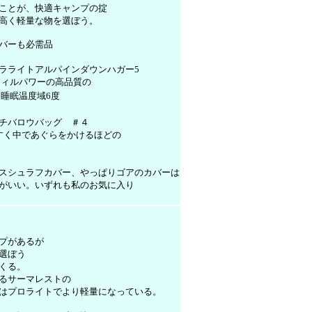
ことが、快適キャンプの掟
高く軽量な物を選ぼう。
バーも必需品
ラライトアルパインダウンハガー5
5フィルパワーの高品質の
睡眠温度域6度
チバロウバッグ ＃４
すく中であぐらをかけるほどの
スシュラフカバー、やっぱりゴアのカバーは
がいい。
いずれも私のお気に入り
プがあるが
選ぼう
くる。
るサーマレストの
はプロライトでより軽量になっている。