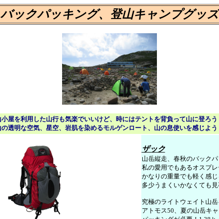
バックパッキング、登山キャンプグッズ
山小屋を利用した山行も気楽でいいけど、時にはテントを背負って山に登ろう
山の透明な空気、星空、岩肌を染めるモルゲンロート、山の息使いを感じよう
ザック
山岳縦走、春秋のバックパ
私の愛用でもあるオスプレ
かなりの重量でも軽く感じ
多少うまくいかなくても見
究極のライトウェイト山岳
アトモス50、夏の山岳キ