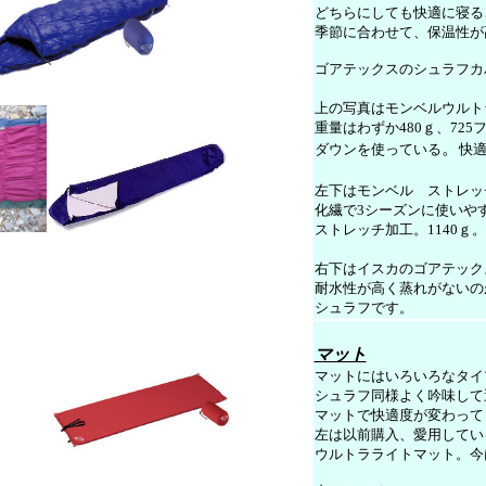
どちらにしても快適に寝る
季節に合わせて、保温性が
ゴアテックスのシュラフカ
上の写真はモンベルウルト
重量はわずか480ｇ、72
。
ダウンを使っている
快適
左下はモンベル ストレッ
化繊で3シーズンに使いや
ストレッチ加工。1140ｇ。
右下はイスカのゴアテック
耐水性が高く蒸れがないの
シュラフです。
マット
マットにはいろいろなタイ
シュラフ同様よく吟味して
マットで快適度が変わって
左は以前購入、愛用してい
ウルトラライトマット。今