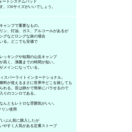
フォートシステムパッド
す。150サイズがいいでしょう。
キャンプで重要なもの。
リン、灯油、ガス、アルコールがあるが
ングなどロングな旅の場合
いる。どこでも安価で
レッキングや短期の山岳キャンプ
が高く、沸騰までの時間が短い。
がメインになっている。
ウィスパーライトインターナショナル。
燃料が使えるまさに世界中どこを旅しても
られる。音は静かで簡単にバラせるので
入りのコンロである。
なんともレトロな雰囲気がいい。
ソリン使用
43ずいぶん前に購入したが
いやすく人気がある定番ストーブ