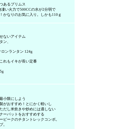
つある
プリムス
物凄い火力で500CCの水が2分弱で
！かなりのお気に入り。しかも110ｇ
せないアイテム
タン、
イクロンランタン
124g
5Aこれもイキが長い定番
5g
最小限にしよう
製がおすすめ！とにかく軽いし
ただし米炊きや炒めには適しない
ナーパットをおすすめする
ーピークのチタントレックコンボ。
プ。