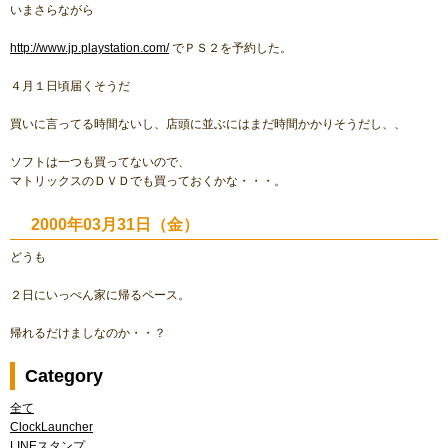
いまさらながら
http://www.jp.playstation.com/
でＰＳ２を予約した。
４月１日頃届くそうだ
買いに言ってる時間ないし、店頭に並ぶにはまだ時間かかりそうだし、、
ソフトは一つも買ってないので、
マトリックスのＤＶＤでも買っておくかな・・・。
2000年03月31日（金）
どうも
２日にいっぺん家に帰るペース。
帰れるだけましなのか・・？
Category
全て
ClockLauncher
LINEスタンプ