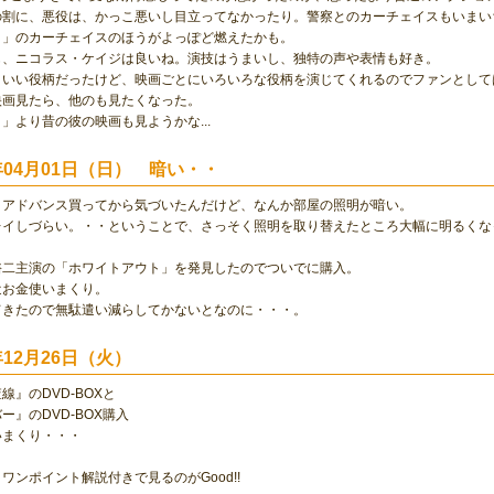
割に、悪役は、かっこ悪いし目立ってなかったり。警察とのカーチェイスもいまいちだ
ク」のカーチェイスのほうがよっぽど燃えたかも。
も、ニコラス・ケイジは良いね。演技はうまいし、独特の声や表情も好き。
こいい役柄だったけど、映画ごとにいろいろな役柄を演じてくれるのでファンとして
映画見たら、他のも見たくなった。
」より昔の彼の映画も見ようかな...
1年04月01日（日） 暗い・・
イアドバンス買ってから気づいたんだけど、なんか部屋の照明が暗い。
レイしづらい。・・ということで、さっそく照明を取り替えたところ大幅に明るくな
裕二主演の「ホワイトアウト」を発見したのでついでに購入。
近お金使いまくり。
てきたので無駄遣い減らしてかないとなのに・・・。
0年12月26日（火）
線』のDVD-BOXと
ー』のDVD-BOX購入
いまくり・・・
ワンポイント解説付きで見るのがGood!!