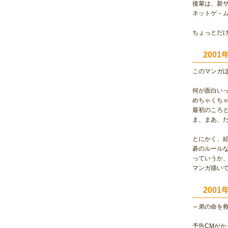
後輩は、新
ネットゲ－
ちょっとだけ
200
このマンガ
何が面白い
めちゃくち
最初のころ
ま、まあ、だ
とにかく、
碁のルール
っていうか
マンガ描い
200
～弟の命を救
予告CMが