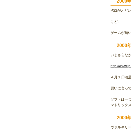
200
PS2がとど
けど..
ゲームが無
200
いまさらな
http://www.jp
４月１日頃
買いに言っ
ソフトは一
マトリック
200
ヴァルキリ