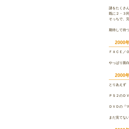
謎をたくさ
既に２・３
そっちで、
期待して待
200
ＦＡＣＥ／
やっぱり面
200
とりあえず
ＰＳ２のＤ
ＤＶＤの『
まだ見てな