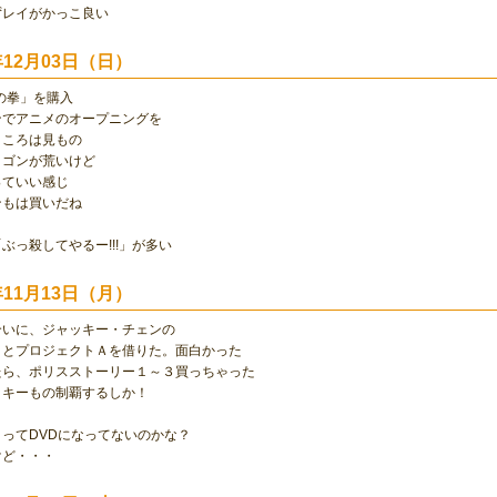
ずレイがかっこ良い
0年12月03日（日）
の拳」を購入
ンでアニメのオープニングを
ところは見もの
リゴンが荒いけど
っていい感じ
ンもは買いだね
ぶっ殺してやるー!!!」が多い
0年11月13日（月）
合いに、ジャッキー・チェンの
トとプロジェクトＡを借りた。面白かった
たら、ポリスストーリー１～３買っちゃった
ッキーもの制覇するしか！
ってDVDになってないのかな？
けど・・・