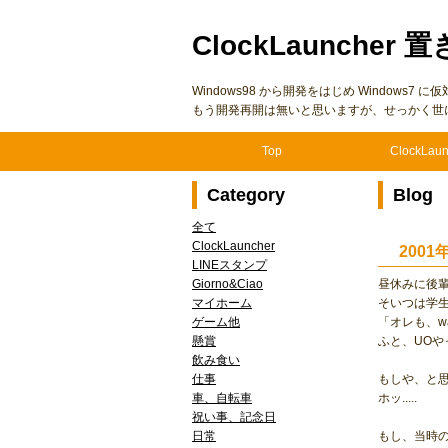
ClockLauncher 置
Windows98 から開発をはじめ Windows
もう開発再開は無いと思いますが、せっかく世
Top
ClockLaun
Category
Blog
全て
ClockLauncher
200
LINEスタンプ
Giorno&Ciao
昼休みに後輩
マイホーム
そいつは学生
ゲーム他
「オレも、w
懸賞
ふと、UOや
飲み食い
仕事
もしや、と
車、自転車
ホッ.....
祝い事、記念日
日常
もし、当時