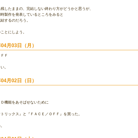
ん残したままの、完結しない終わり方がどうかと思うが、
同時製作を発表しているところをみると
完結するのだろう。
つことにしよう。
0年04月03日（月）
ＯＦＦ
白い。
0年04月02日（日）
ＶＤ機能をあそばせないために
マトリックス』と『ＦＡＣＥ／ＯＦＦ』を買った。
い。