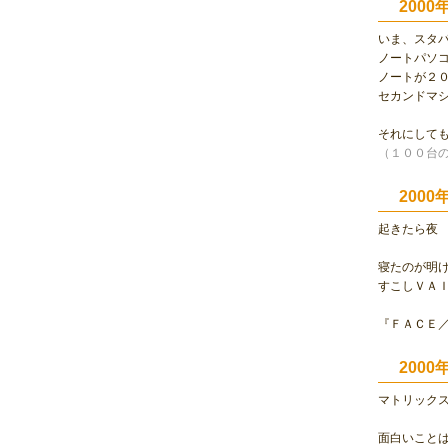
200
いま、スタ
ノートパソ
ノートが２
セカンドマ
それにしても
（１００台
200
起きたら夜
寝たのが明
すこしＶＡ
『ＦＡＣＥ
200
マトリック
面白いこと