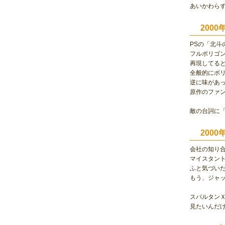
あいかわら
200
PSの「北斗
フルポリゴ
再現してる
全般的にポ
逆に味があ
原作のファ
敵の台詞に「
200
会社の知り
マイスタン
ふと気づい
もう、ジャ
スパルタンＸ
見たいんだ