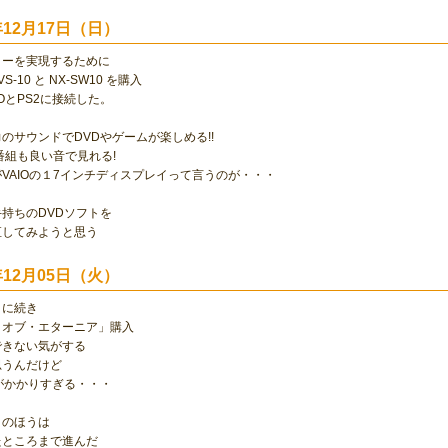
0年12月17日（日）
ターを実現するために
VS-10 と NX-SW10 を購入
IOとPS2に接続した。
のサウンドでDVDやゲームが楽しめる!!
番組も良い音で見れる!
VAIOの１7インチディスプレイって言うのが・・・
持ちのDVDソフトを
直してみようと思う
0年12月05日（火）
」に続き
・オブ・エターニア」購入
できない気がする
思うんだけど
がかかりすぎる・・・
」のほうは
たところまで進んだ