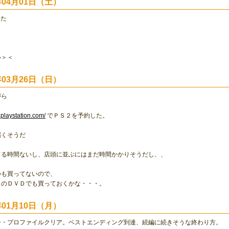
0年04月01日（土）
いた
い＞＜
0年03月26日（日）
がら
.playstation.com/
でＰＳ２を予約した。
届くそうだ
てる時間ないし、店頭に並ぶにはまだ時間かかりそうだし、、
つも買ってないので、
スのＤＶＤでも買っておくかな・・・。
0年01月10日（月）
ー・プロファイルクリア。ベストエンディング到達、続編に続きそうな終わり方。