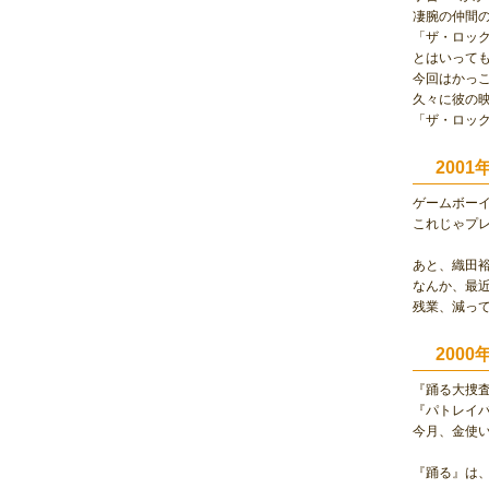
凄腕の仲間の
「ザ・ロッ
とはいって
今回はかっ
久々に彼の
「ザ・ロック
200
ゲームボー
これじゃプ
あと、織田
なんか、最
残業、減っ
200
『踊る大捜査
『パトレイバ
今月、金使
『踊る』は、