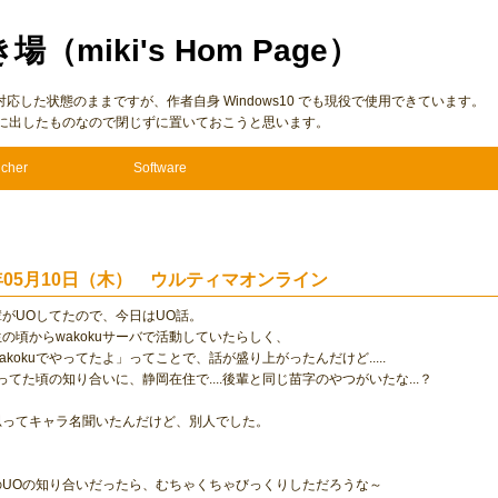
き場（miki's Hom Page）
7 に仮対応した状態のままですが、作者自身 Windows10 でも現役で使用できています。
に出したものなので閉じずに置いておこうと思います。
cher
Software
1年05月10日（木） ウルティマオンライン
がUOしてたので、今日はUO話。
の頃からwakokuサーバで活動していたらしく、
akokuでやってたよ」ってことで、話が盛り上がったんだけど.....
ってた頃の知り合いに、静岡在住で....後輩と同じ苗字のやつがいたな...？
思ってキャラ名聞いたんだけど、別人でした。
のUOの知り合いだったら、むちゃくちゃびっくりしただろうな～