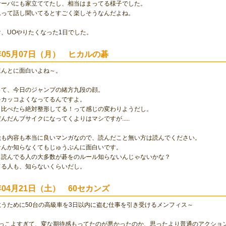
サーバにも家立ててたし、相当はまってる様子でした。
ムって話し聞いてるとすごく楽しそうなんだよね。
、UOやりたくなった1日でした。
1年05月07日（月） ヒカルの碁
ほんとに面白いよね～。
って、今日のジャンプの緒方九段の顔。
ゃカッコよくなってるんですよ。
と比べたら絶対整形してる！って感じの変わりようだし。
んだんブサイクになってくよりはマシですが.....
絵も内容も本当に良いマンガなので、読んだこと無い方は読んでください。
なんか知らなくてもじゅうぶんに面白いです。
、読んでる人の大多数が碁をのルール知らないんじゃないかな？
てる人も、知らないくらいだし。
1年04月21日（土） 60セカンズ
うために50台の高級車を3日以内に盗む仕事を引き受けるメンフィス～
かっこよすぎて、変な期待感もってたのが悪かったのか、思ったより普通のアクショ