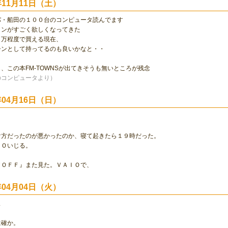
0年11月11日（土）
パ・船田の１００台のコンピュータ読んでます
コンがすごく欲しくなってきた
０万程度で買える現在、
シンとして持ってるのも良いかなと・・
、この本FM-TOWNSが出てきそうも無いところが残念
のコンピュータより）
0年04月16日（日）
け方だったのが悪かったのか、寝て起きたら１９時だった。
ＩＯいじる。
／ＯＦＦ』また見た。ＶＡＩＯで、
0年04月04日（火）
ス
は確か。