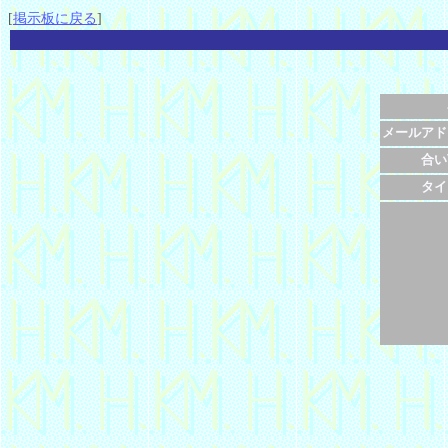
[
掲示板に戻る
]
メールアド
合い
タイ