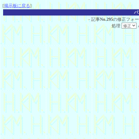
[
掲示板に戻る
]
パ
- 記事
No.295
の修正フォー
処理